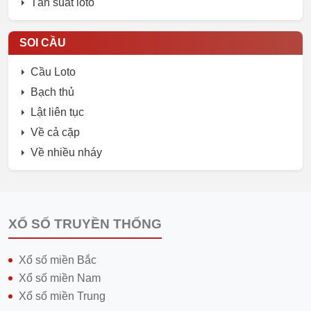
Tần suất loto
SOI CẦU
Cầu Loto
Bạch thủ
Lật liên tục
Về cả cặp
Về nhiều nháy
XỔ SỐ TRUYỀN THỐNG
Xổ số miền Bắc
Xổ số miền Nam
Xổ số miền Trung