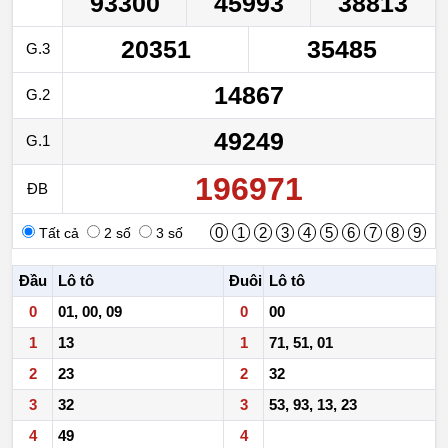
93300
45993
38813
20351
35485
G.3
14867
G.2
49249
G.1
196971
ĐB
0
1
2
3
4
5
6
7
8
9
Tất cả
2 số
3 số
Đầu
Lô tô
Đuôi
Lô tô
0
01, 00, 09
0
00
1
13
1
71, 51, 01
2
23
2
32
3
32
3
53, 93, 13, 23
4
49
4