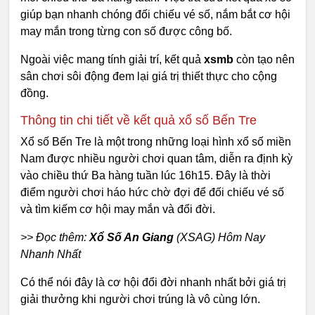
giúp bạn nhanh chóng đối chiếu vé số, nắm bắt cơ hội
may mắn trong từng con số được công bố.
Ngoài việc mang tính giải trí, kết quả
xsmb
còn tạo nên
sân chơi sôi động đem lại giá trị thiết thực cho cộng
đồng.
Thông tin chi tiết về kết quả xổ số Bến Tre
Xổ số Bến Tre là một trong những loại hình xổ số miền
Nam được nhiều người chơi quan tâm, diễn ra định kỳ
vào chiều thứ Ba hàng tuần lúc 16h15. Đây là thời
điểm người chơi háo hức chờ đợi để đối chiếu vé số
và tìm kiếm cơ hội may mắn và đổi đời.
>> Đọc thêm:
Xổ Số An Giang
(XSAG) Hôm Nay
Nhanh Nhất
Có thể nói đây là cơ hội đổi đời nhanh nhất bởi giá trị
giải thưởng khi người chơi trúng là vô cùng lớn.