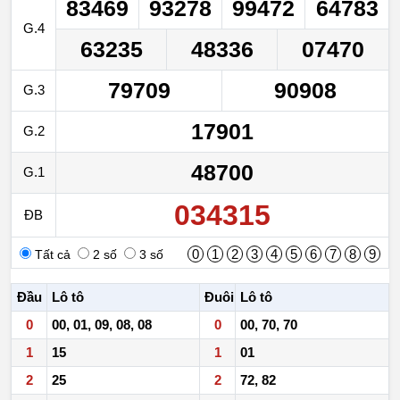
83469
93278
99472
64783
G.4
63235
48336
07470
79709
90908
G.3
17901
G.2
48700
G.1
034315
ĐB
0
1
2
3
4
5
6
7
8
9
Tất cả
2 số
3 số
Đầu
Lô tô
Đuôi
Lô tô
0
00, 01, 09, 08, 08
0
00, 70, 70
1
15
1
01
2
25
2
72, 82