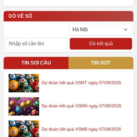
DÒ VÉ SỐ
Dò kết quả
TIN SOI CẦU
TIN HOT
Dự đoán kết quả XSMT ngày 07/08/2026
Dự đoán kết quả XSMN ngày 07/08/2026
Dự đoán kết quả XSMB ngày 07/08/2026