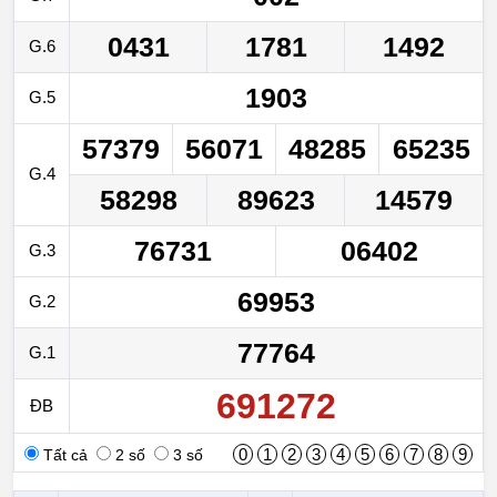
0431
1781
1492
G.6
1903
G.5
57379
56071
48285
65235
G.4
58298
89623
14579
76731
06402
G.3
69953
G.2
77764
G.1
691272
ĐB
0
1
2
3
4
5
6
7
8
9
Tất cả
2 số
3 số