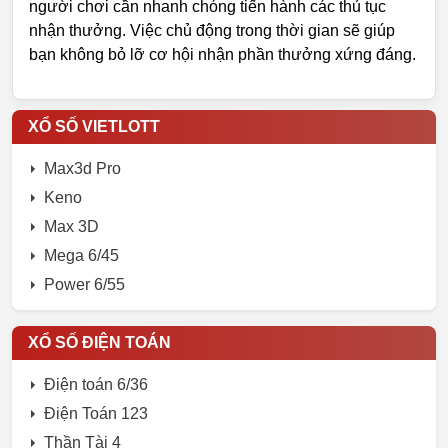
người chơi cần nhanh chóng tiến hành các thủ tục
nhận thưởng. Việc chủ động trong thời gian sẽ giúp
bạn không bỏ lỡ cơ hội nhận phần thưởng xứng đáng.
XỔ SỐ VIETLOTT
Max3d Pro
Keno
Max 3D
Mega 6/45
Power 6/55
XỔ SỐ ĐIỆN TOÁN
Điện toán 6/36
Điện Toán 123
Thần Tài 4