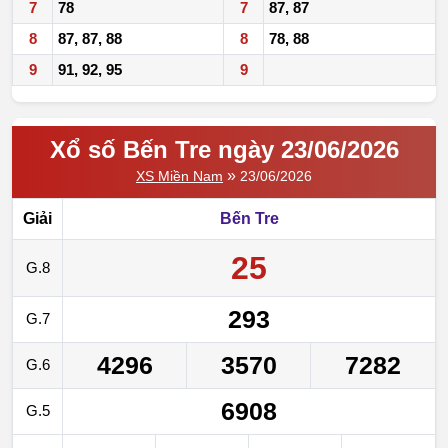
7
78
7
87, 87
8
87, 87, 88
8
78, 88
9
91, 92, 95
9
Xổ số Bến Tre ngày 23/06/2026
»
XS Miền Nam
23/06/2026
Giải
Bến Tre
25
G.8
293
G.7
4296
3570
7282
G.6
6908
G.5