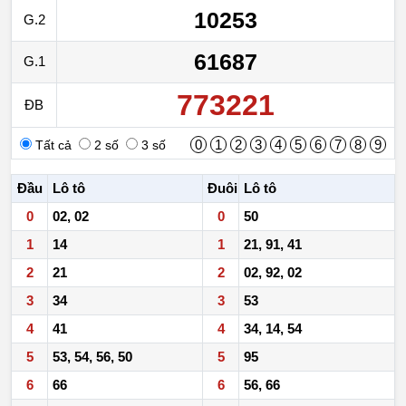
10253
G.2
61687
G.1
773221
ĐB
0
1
2
3
4
5
6
7
8
9
Tất cả
2 số
3 số
Đầu
Lô tô
Đuôi
Lô tô
0
02, 02
0
50
1
14
1
21, 91, 41
2
21
2
02, 92, 02
3
34
3
53
4
41
4
34, 14, 54
5
53, 54, 56, 50
5
95
6
66
6
56, 66