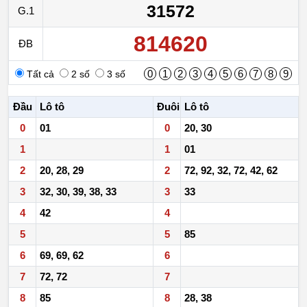
31572
G.1
814620
ĐB
0
1
2
3
4
5
6
7
8
9
Tất cả
2 số
3 số
Đầu
Lô tô
Đuôi
Lô tô
0
01
0
20, 30
1
1
01
2
20, 28, 29
2
72, 92, 32, 72, 42, 62
3
32, 30, 39, 38, 33
3
33
4
42
4
5
5
85
6
69, 69, 62
6
7
72, 72
7
8
85
8
28, 38