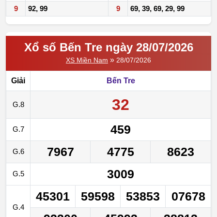
9
92, 99
9
69, 39, 69, 29, 99
Xổ số Bến Tre ngày 28/07/2026
»
XS Miền Nam
28/07/2026
Giải
Bến Tre
32
G.8
459
G.7
7967
4775
8623
G.6
3009
G.5
45301
59598
53853
07678
G.4