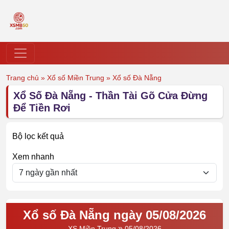
Trang chủ
»
Xổ số Miền Trung
»
Xổ số Đà Nẵng
Xổ Số Đà Nẵng - Thần Tài Gõ Cửa Đừng
Để Tiền Rơi
Bộ lọc kết quả
Xem nhanh
Xổ số Đà Nẵng ngày 05/08/2026
»
XS Miền Trung
05/08/2026