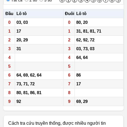
Tất cả
2 số
3 số
Đầu
Lô tô
Đuôi
Lô tô
0
03, 03
0
80, 20
1
17
1
31, 81, 81, 71
2
20, 29
2
62, 92, 72
3
31
3
03, 73, 03
4
4
64, 64
5
5
6
64, 69, 62, 64
6
86
7
73, 71, 72
7
17
8
80, 81, 86, 81
8
9
92
9
69, 29
Cách tra cứu truyền thống, được nhiều người tin