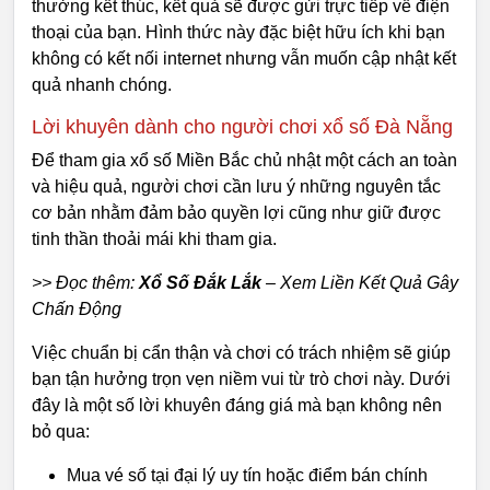
thưởng kết thúc, kết quả sẽ được gửi trực tiếp về điện
thoại của bạn. Hình thức này đặc biệt hữu ích khi bạn
không có kết nối internet nhưng vẫn muốn cập nhật kết
quả nhanh chóng.
Lời khuyên dành cho người chơi xổ số Đà Nẵng
Để tham gia xổ số Miền Bắc chủ nhật một cách an toàn
và hiệu quả, người chơi cần lưu ý những nguyên tắc
cơ bản nhằm đảm bảo quyền lợi cũng như giữ được
tinh thần thoải mái khi tham gia.
>> Đọc thêm:
Xổ Số Đắk Lắk
– Xem Liền Kết Quả Gây
Chấn Động
Việc chuẩn bị cẩn thận và chơi có trách nhiệm sẽ giúp
bạn tận hưởng trọn vẹn niềm vui từ trò chơi này. Dưới
đây là một số lời khuyên đáng giá mà bạn không nên
bỏ qua:
Mua vé số tại đại lý uy tín hoặc điểm bán chính