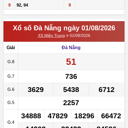
9
92, 94
9
Xổ số Đà Nẵng ngày 01/08/2026
»
XS Miền Trung
01/08/2026
Giải
Đà Nẵng
51
G.8
736
G.7
3629
5438
6712
G.6
2257
G.5
34888
47829
18296
66472
G.4