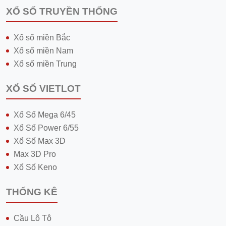
XỔ SỐ TRUYỀN THỐNG
Xổ số miền Bắc
Xổ số miền Nam
Xổ số miền Trung
XỔ SỐ VIETLOT
Xổ Số Mega 6/45
Xổ Số Power 6/55
Xổ Số Max 3D
Max 3D Pro
Xổ Số Keno
THỐNG KÊ
Cầu Lô Tô