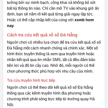
tưởng bởi sự minh bạch, công khai và không bỏ sót
bất kỳ thông tin nào. Chỉ cần mở TV vào khung giờ ấn
định, bạn sẽ nắm rõ kết quả từng giải ngay lập tức.
Hoặc có thể cập nhập kết của cùng với
xsmb hom
nay
.
Cách tra cứu kết quả xổ số Đà Nẵng
Người chơi có nhiều lựa chọn để tra cứu kết quả xổ số
Đà Nẵng một cách nhanh chóng và chính xác. Một số
hình thức truyền thống là xem qua truyền hình hoặc
nhận kết quả qua tin nhắn SMS, tất cả đều đảm bảo
tiện lợi và độ tin cậy cao. Nhờ đó, mỗi người có thể
chọn phương thức phù hợp với nhu cầu của mình.
Tra cứu truyền hình trực tiếp
Người chơi có thể theo dõi kết quả xổ số Đà Nẵng
thông qua các kênh truyền hình địa phương hoặc
chương trình phát sóng trực tiếp từ trường quay Hà
Nội.