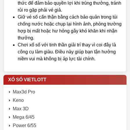
thức để đảm bảo quyền lợi khi trúng thưởng, tránh
rủi ro gặp phải vé giả.
Giữ vé số cẩn thận bằng cách bảo quản trong túi
chống nước hoặc chụp lại hình ảnh, phòng trường
hợp bị mất hoặc hư hỏng gây khó khăn khi nhận
thưởng.
Chơi xổ số với tinh thần giải trí thay vì coi đây là
công cụ làm giàu. Điều này giúp bạn tận hưởng
niềm vui mà không bị áp lực tài chính.
XỔ SỐ VIETLOTT
Max3d Pro
Keno
Max 3D
Mega 6/45
Power 6/55