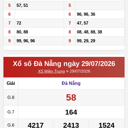
5
57, 51
5
6
6
96, 96, 36
7
72
7
47, 57
8
80, 88
8
08, 48, 88, 38
9
99, 96, 96
9
99, 29, 29
Xổ số Đà Nẵng ngày 29/07/2026
»
XS Miền Trung
29/07/2026
Giải
Đà Nẵng
58
G.8
164
G.7
4217
2413
1524
G.6