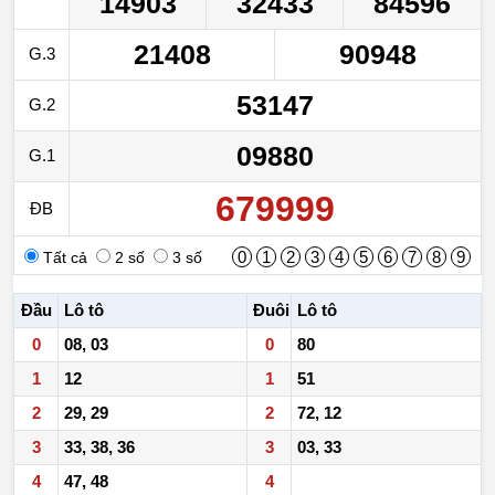
14903
32433
84596
21408
90948
G.3
53147
G.2
09880
G.1
679999
ĐB
0
1
2
3
4
5
6
7
8
9
Tất cả
2 số
3 số
Đầu
Lô tô
Đuôi
Lô tô
0
08, 03
0
80
1
12
1
51
2
29, 29
2
72, 12
3
33, 38, 36
3
03, 33
4
47, 48
4