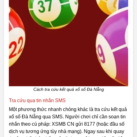
Cách tra cứu kết quả xổ số Đà Nẵng
Tra cứu qua tin nhắn SMS
Một phương thức nhanh chóng khác là tra cứu kết quả
xổ số Đà Nẵng qua SMS. Người chơi chỉ cần soạn tin
nhắn theo cú pháp: XSMB CN gửi 8177 (hoặc đầu số
dịch vụ tương ứng tùy nhà mạng). Ngay sau khi quay