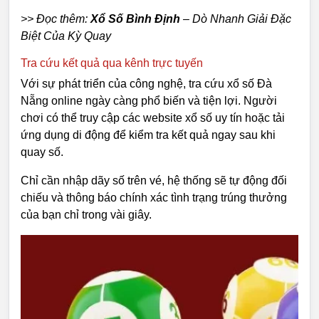
>> Đọc thêm:
Xổ Số Bình Định
– Dò Nhanh Giải Đặc
Biệt Của Kỳ Quay
Tra cứu kết quả qua kênh trực tuyến
Với sự phát triển của công nghệ, tra cứu xổ số Đà
Nẵng online ngày càng phổ biến và tiện lợi. Người
chơi có thể truy cập các website xổ số uy tín hoặc tải
ứng dụng di động để kiểm tra kết quả ngay sau khi
quay số.
Chỉ cần nhập dãy số trên vé, hệ thống sẽ tự động đối
chiếu và thông báo chính xác tình trạng trúng thưởng
của bạn chỉ trong vài giây.