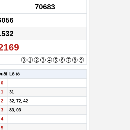
70683
6056
1532
2169
0
1
2
3
4
5
6
7
8
9
Đuôi
Lô tô
0
1
31
2
32, 72, 42
3
83, 03
4
5