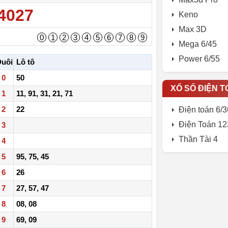
4027
Keno
Max 3D
0
1
2
3
4
5
6
7
8
9
Mega 6/45
Power 6/55
Đuôi
Lô tô
0
50
XỔ SỐ ĐIỆN 
1
11, 91, 31, 21, 71
2
22
Điện toán 6/3
Điện Toán 12
3
Thần Tài 4
4
5
95, 75, 45
6
26
7
27, 57, 47
8
08, 08
9
69, 09