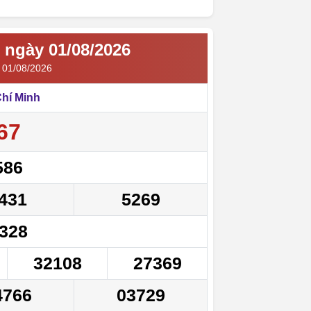
 ngày 01/08/2026
»
01/08/2026
hí Minh
67
586
431
5269
328
32108
27369
4766
03729