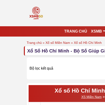
TRANG CHỦ
XSMB
Trang chủ
»
Xổ số Miền Nam
»
Xổ số Hồ Chí Minh
Xổ Số Hồ Chí Minh - Bộ Số Giúp G
Bộ lọc kết quả
Xổ số Hồ Chí Minh
XS Miền Nam