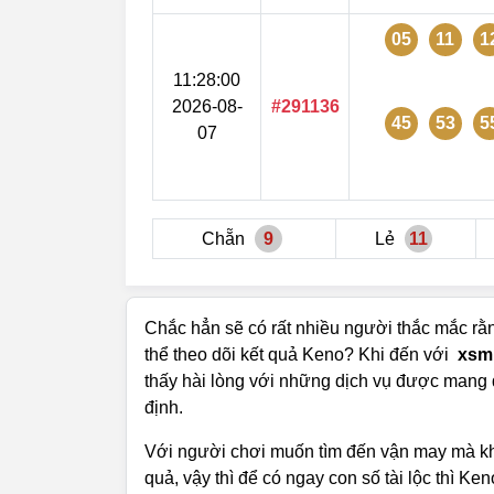
05
11
1
11:28:00
2026-08-
#291136
45
53
5
07
Chẵn
9
Lẻ
11
Chắc hẳn sẽ có rất nhiều người thắc mắc rằ
thể theo dõi kết quả Keno? Khi đến với
xsm
thấy hài lòng với những dịch vụ được mang 
định.
Với người chơi muốn tìm đến vận may mà kh
quả, vậy thì để có ngay con số tài lộc thì Ken