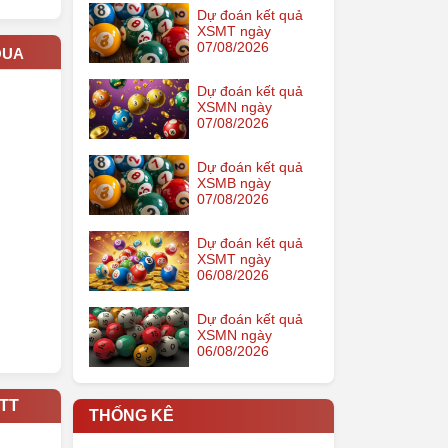
Dự đoán kết quả
XSMT ngày
07/08/2026
QUA
Dự đoán kết quả
XSMN ngày
07/08/2026
Dự đoán kết quả
XSMB ngày
07/08/2026
Dự đoán kết quả
XSMT ngày
06/08/2026
Dự đoán kết quả
XSMN ngày
06/08/2026
OTT
THỐNG KÊ