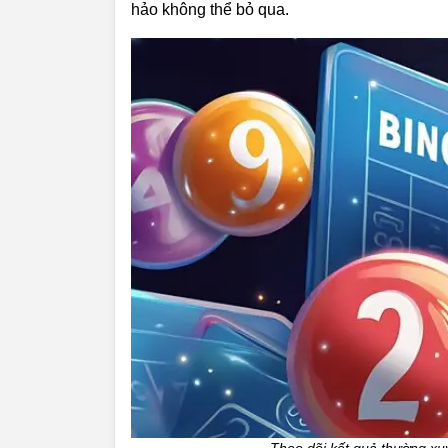
hảo không thể bỏ qua.