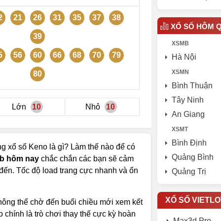
2
21
26
31
35
37
38
XỔ SỐ HÔM 
39
XSMB
5
56
60
66
68
70
79
Hà Nội
XSMN
80
Bình Thuận
Tây Ninh
Lớn
10
Nhỏ
10
An Giang
XSMT
Bình Định
ng xổ số Keno là gì? Làm thế nào để có
Quảng Bình
b hôm nay
chắc chắn các bạn sẽ cảm
đến. Tốc độ load trang cực nhanh và ổn
Quảng Trị
XỔ SỐ VIETL
ông thể chờ đến buổi chiều mới xem kết
o chính là trò chơi thay thế cực kỳ hoàn
Max3d Pro