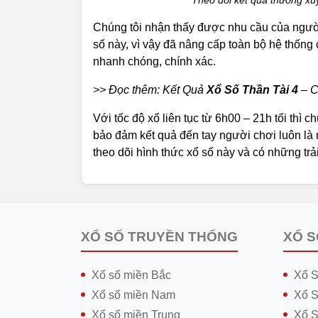
Theo dõi kết quả thường xuy
Chúng tôi nhận thấy được nhu cầu của người
số này, vì vậy đã nâng cấp toàn bộ hệ thốn
nhanh chóng, chính xác.
>> Đọc thêm: Kết Quả
Xổ Số Thần Tài 4
– C
Với tốc độ xổ liên tục từ 6h00 – 21h tối thì 
bảo đảm kết quả đến tay người chơi luôn là 
theo dõi hình thức xổ số này và có những trả
XỔ SỐ TRUYỀN THỐNG
XỔ S
Xổ số miền Bắc
Xổ S
Xổ số miền Nam
Xổ S
Xổ số miền Trung
Xổ 