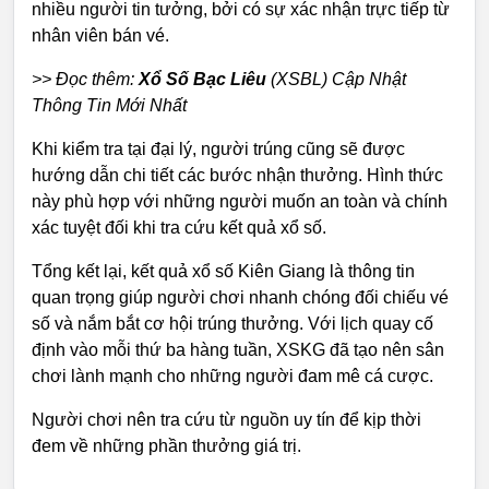
nhiều người tin tưởng, bởi có sự xác nhận trực tiếp từ
nhân viên bán vé.
>> Đọc thêm:
Xổ Số Bạc Liêu
(XSBL) Cập Nhật
Thông Tin Mới Nhất
Khi kiểm tra tại đại lý, người trúng cũng sẽ được
hướng dẫn chi tiết các bước nhận thưởng. Hình thức
này phù hợp với những người muốn an toàn và chính
xác tuyệt đối khi tra cứu kết quả xổ số.
Tổng kết lại, kết quả xổ số Kiên Giang là thông tin
quan trọng giúp người chơi nhanh chóng đối chiếu vé
số và nắm bắt cơ hội trúng thưởng. Với lịch quay cố
định vào mỗi thứ ba hàng tuần, XSKG đã tạo nên sân
chơi lành mạnh cho những người đam mê cá cược.
Người chơi nên tra cứu từ nguồn uy tín để kịp thời
đem về những phần thưởng giá trị.