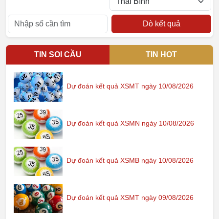
Dò kết quả
TIN SOI CẦU
TIN HOT
Dự đoán kết quả XSMT ngày 10/08/2026
Dự đoán kết quả XSMN ngày 10/08/2026
Dự đoán kết quả XSMB ngày 10/08/2026
Dự đoán kết quả XSMT ngày 09/08/2026