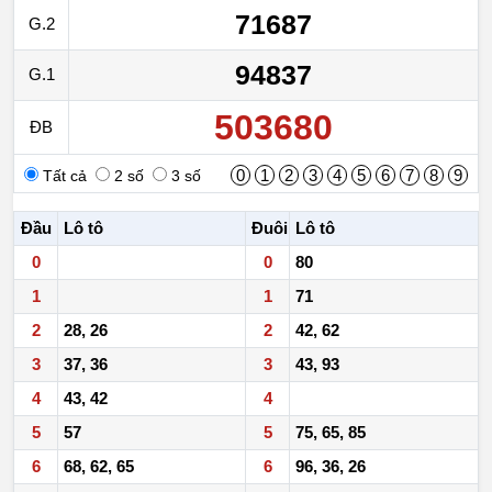
71687
G.2
94837
G.1
503680
ĐB
0
1
2
3
4
5
6
7
8
9
Tất cả
2 số
3 số
Đầu
Lô tô
Đuôi
Lô tô
0
0
80
1
1
71
2
28, 26
2
42, 62
3
37, 36
3
43, 93
4
43, 42
4
5
57
5
75, 65, 85
6
68, 62, 65
6
96, 36, 26