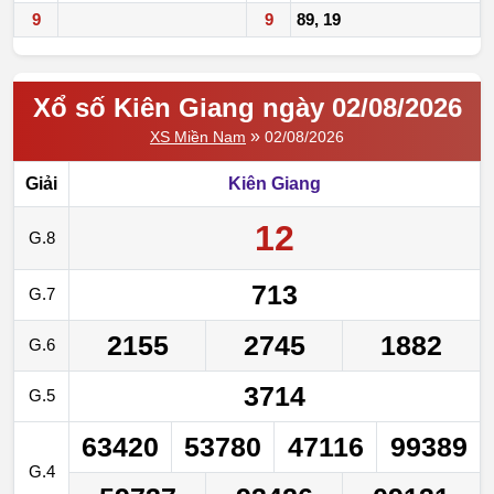
9
9
89, 19
Xổ số Kiên Giang ngày 02/08/2026
»
XS Miền Nam
02/08/2026
Giải
Kiên Giang
12
G.8
713
G.7
2155
2745
1882
G.6
3714
G.5
63420
53780
47116
99389
G.4