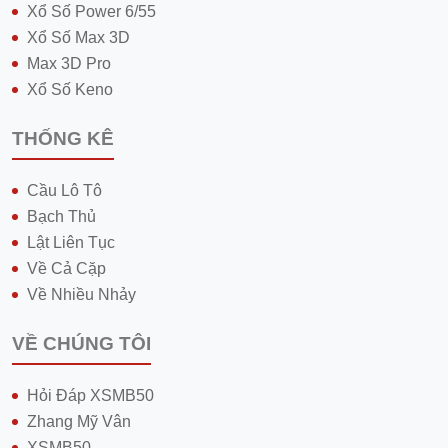
Xổ Số Power 6/55
Xổ Số Max 3D
Max 3D Pro
Xổ Số Keno
THỐNG KÊ
Cầu Lô Tô
Bạch Thủ
Lật Liên Tục
Về Cả Cặp
Về Nhiều Nhảy
VỀ CHÚNG TÔI
Hỏi Đáp XSMB50
Zhang Mỹ Vân
XSMB50