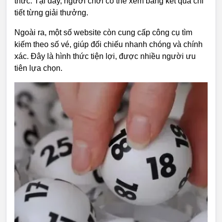
thức. Tại đây, người chơi có thể xem bảng kết quả chi
tiết từng giải thưởng.
Ngoài ra, một số website còn cung cấp công cụ tìm
kiếm theo số vé, giúp đối chiếu nhanh chóng và chính
xác. Đây là hình thức tiện lợi, được nhiều người ưu
tiên lựa chọn.