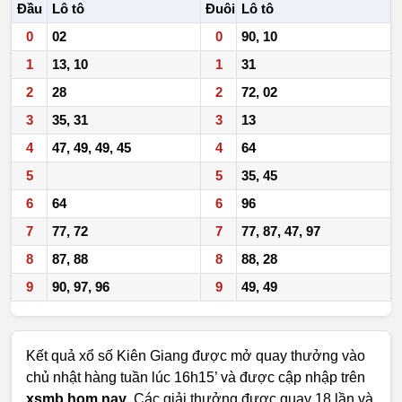
Đầu
Lô tô
Đuôi
Lô tô
0
02
0
90, 10
1
13, 10
1
31
2
28
2
72, 02
3
35, 31
3
13
4
47, 49, 49, 45
4
64
5
5
35, 45
6
64
6
96
7
77, 72
7
77, 87, 47, 97
8
87, 88
8
88, 28
9
90, 97, 96
9
49, 49
Kết quả xổ số Kiên Giang được mở quay thưởng vào
chủ nhật hàng tuần lúc 16h15’ và được cập nhập trên
xsmb hom nay
. Các giải thưởng được quay 18 lần và