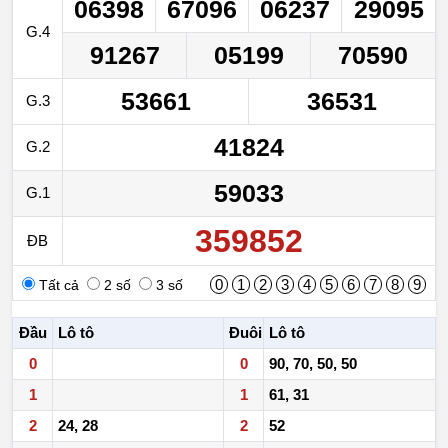
06398
67096
06237
29095
G.4
91267
05199
70590
53661
36531
G.3
41824
G.2
59033
G.1
359852
ĐB
0
1
2
3
4
5
6
7
8
9
Tất cả
2 số
3 số
Đầu
Lô tô
Đuôi
Lô tô
0
0
90, 70, 50, 50
1
1
61, 31
2
24, 28
2
52