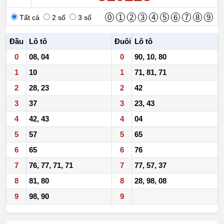
0
1
2
3
4
5
6
7
8
9
Tất cả
2 số
3 số
Đầu
Lô tô
Đuôi
Lô tô
0
08, 04
0
90, 10, 80
1
10
1
71, 81, 71
2
28, 23
2
42
3
37
3
23, 43
4
42, 43
4
04
5
57
5
65
6
65
6
76
7
76, 77, 71, 71
7
77, 57, 37
8
81, 80
8
28, 98, 08
9
98, 90
9