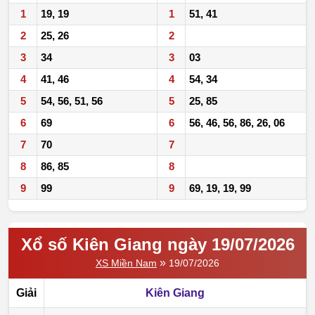
1
19, 19
1
51, 41
2
25, 26
2
3
34
3
03
4
41, 46
4
54, 34
5
54, 56, 51, 56
5
25, 85
6
69
6
56, 46, 56, 86, 26, 06
7
70
7
8
86, 85
8
9
99
9
69, 19, 19, 99
Xổ số Kiên Giang ngày 19/07/2026
»
XS Miền Nam
19/07/2026
Giải
Kiên Giang