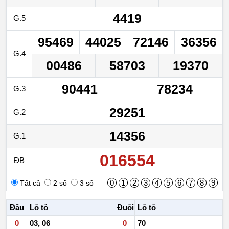
4419
G.5
95469
44025
72146
36356
G.4
00486
58703
19370
90441
78234
G.3
29251
G.2
14356
G.1
016554
ĐB
0
1
2
3
4
5
6
7
8
9
Tất cả
2 số
3 số
Đầu
Lô tô
Đuôi
Lô tô
0
03, 06
0
70