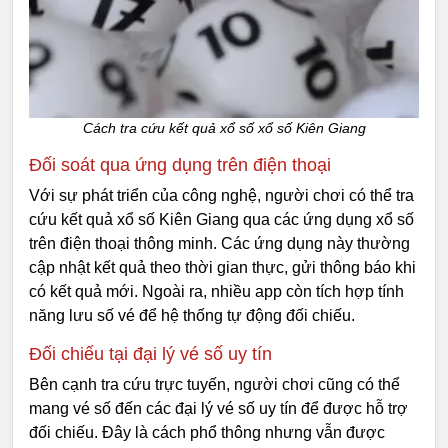
Cách tra cứu kết quả xổ số xổ số Kiên Giang
Đối soát qua ứng dụng trên điện thoại
Với sự phát triển của công nghệ, người chơi có thể tra
cứu kết quả xổ số Kiên Giang qua các ứng dụng xổ số
trên điện thoại thông minh. Các ứng dụng này thường
cập nhật kết quả theo thời gian thực, gửi thông báo khi
có kết quả mới. Ngoài ra, nhiều app còn tích hợp tính
năng lưu số vé để hệ thống tự động đối chiếu.
Đối chiếu tại đại lý vé số uy tín
Bên cạnh tra cứu trực tuyến, người chơi cũng có thể
mang vé số đến các đại lý vé số uy tín để được hỗ trợ
đối chiếu. Đây là cách phổ thông nhưng vẫn được