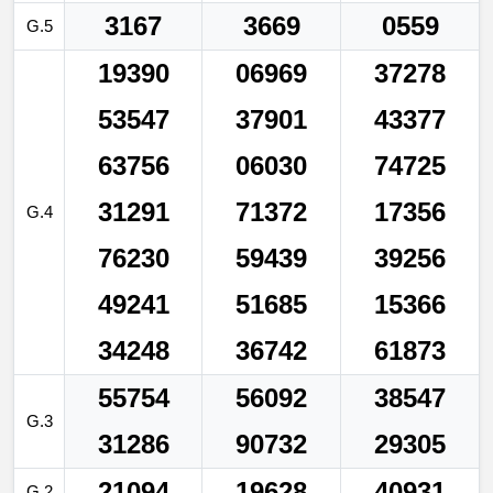
3167
3669
0559
G.5
19390
06969
37278
53547
37901
43377
63756
06030
74725
31291
71372
17356
G.4
76230
59439
39256
49241
51685
15366
34248
36742
61873
55754
56092
38547
G.3
31286
90732
29305
21094
19628
40931
G.2