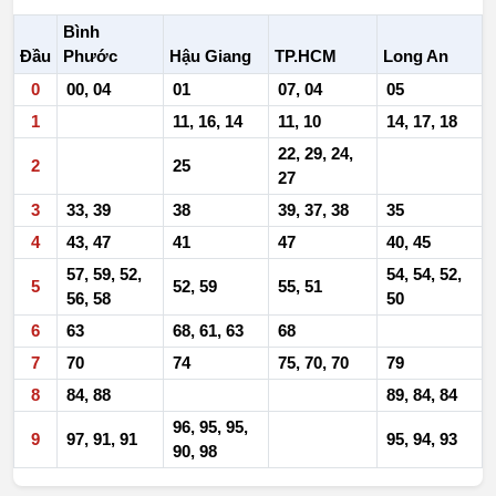
Bình
Đầu
Phước
Hậu Giang
TP.HCM
Long An
0
00, 04
01
07, 04
05
1
11, 16, 14
11, 10
14, 17, 18
22, 29, 24,
2
25
27
3
33, 39
38
39, 37, 38
35
4
43, 47
41
47
40, 45
57, 59, 52,
54, 54, 52,
5
52, 59
55, 51
56, 58
50
6
63
68, 61, 63
68
7
70
74
75, 70, 70
79
8
84, 88
89, 84, 84
96, 95, 95,
9
97, 91, 91
95, 94, 93
90, 98