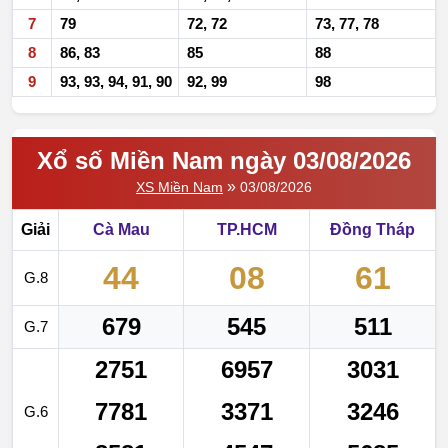
7
79
72, 72
73, 77, 78
8
86, 83
85
88
9
93, 93, 94, 91, 90
92, 99
98
Xổ số Miền Nam ngày 03/08/2026
»
XS Miền Nam
03/08/2026
Giải
Cà Mau
TP.HCM
Đồng Tháp
44
08
61
G.8
679
545
511
G.7
2751
6957
3031
7781
3371
3246
G.6