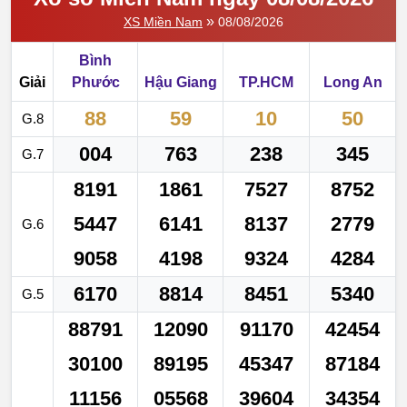
»
XS Miền Nam
08/08/2026
Bình
Giải
Phước
Hậu Giang
TP.HCM
Long An
88
59
10
50
G.8
004
763
238
345
G.7
8191
1861
7527
8752
5447
6141
8137
2779
G.6
9058
4198
9324
4284
6170
8814
8451
5340
G.5
88791
12090
91170
42454
30100
89195
45347
87184
11156
05568
39604
34354