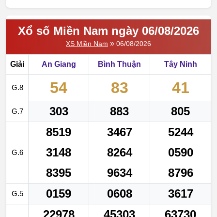
Xổ số Miền Nam ngày 06/08/2026
»
XS Miền Nam
06/08/2026
Giải
An Giang
Bình Thuận
Tây Ninh
54
83
41
G.8
303
883
805
G.7
8519
3467
5244
3148
8264
0590
G.6
8395
9634
8796
0159
0608
3617
G.5
22978
45303
63730