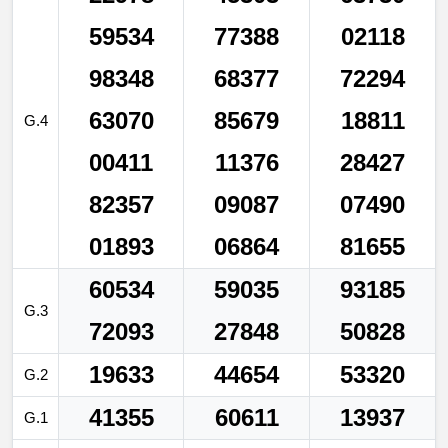
59534
77388
02118
98348
68377
72294
63070
85679
18811
G.4
00411
11376
28427
82357
09087
07490
01893
06864
81655
60534
59035
93185
G.3
72093
27848
50828
19633
44654
53320
G.2
41355
60611
13937
G.1