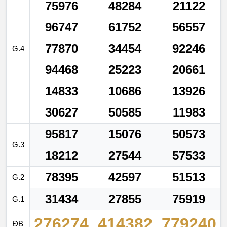
75976
48284
21122
96747
61752
56557
77870
34454
92246
G.4
94468
25223
20661
14833
10686
13926
30627
50585
11983
95817
15076
50573
G.3
18212
27544
57533
78395
42597
51513
G.2
31434
27855
75919
G.1
276274
414382
779240
ĐB