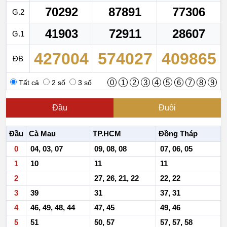
70292
87891
77306
G.2
41903
72911
28607
G.1
427004
574027
409865
ĐB
0
1
2
3
4
5
6
7
8
9
Tất cả
2 số
3 số
Đầu
Đuôi
Đầu
Cà Mau
TP.HCM
Đồng Tháp
0
04, 03, 07
09, 08, 08
07, 06, 05
1
10
11
11
2
27, 26, 21, 22
22, 22
3
39
31
37, 31
4
46, 49, 48, 44
47, 45
49, 46
5
51
50, 57
57, 57, 58