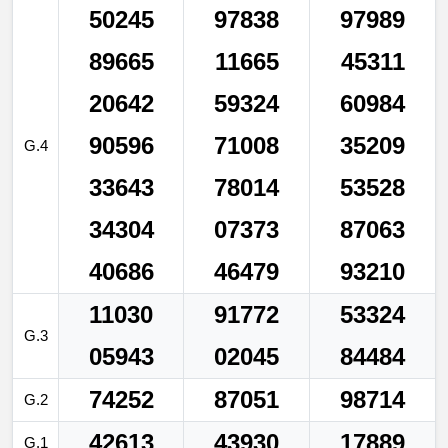
50245
97838
97989
89665
11665
45311
20642
59324
60984
90596
71008
35209
G.4
33643
78014
53528
34304
07373
87063
40686
46479
93210
11030
91772
53324
G.3
05943
02045
84484
74252
87051
98714
G.2
42613
43930
17889
G.1