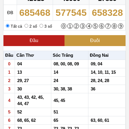
685468
577545
658328
ĐB
0
1
2
3
4
5
6
7
8
9
Tất cả
2 số
3 số
Đầu
Đuôi
Đầu
Cần Thơ
Sóc Trăng
Đồng Nai
0
04
08, 00, 08, 09
09, 04
1
13
14
14, 10, 11, 15
2
29, 27
24
28, 24, 28
3
30
30, 38, 38
36
43, 43, 42, 45,
4
45, 45
44, 47
5
52
51
6
68, 65, 62
65
63, 60, 61
7
72
72, 79, 73, 72