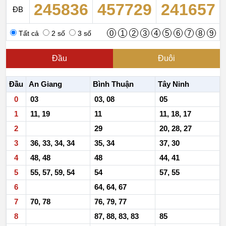
245836
457729
241657
ĐB
0
1
2
3
4
5
6
7
8
9
Tất cả
2 số
3 số
Đầu
Đuôi
Đầu
An Giang
Bình Thuận
Tây Ninh
0
03
03, 08
05
1
11, 19
11
11, 18, 17
2
29
20, 28, 27
3
36, 33, 34, 34
35, 34
37, 30
4
48, 48
48
44, 41
5
55, 57, 59, 54
54
57, 55
6
64, 64, 67
7
70, 78
76, 79, 77
8
87, 88, 83, 83
85