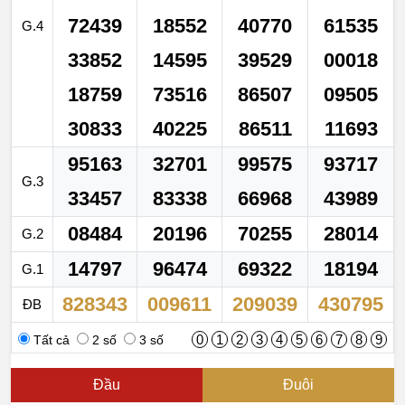
72439
18552
40770
61535
G.4
33852
14595
39529
00018
18759
73516
86507
09505
30833
40225
86511
11693
95163
32701
99575
93717
G.3
33457
83338
66968
43989
08484
20196
70255
28014
G.2
14797
96474
69322
18194
G.1
828343
009611
209039
430795
ĐB
0
1
2
3
4
5
6
7
8
9
Tất cả
2 số
3 số
Đầu
Đuôi