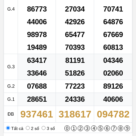
86773
27034
70741
G.4
44006
42926
64876
98978
65477
67669
19489
70393
60813
63417
81191
04346
G.3
33646
51826
02060
07688
77223
89126
G.2
28651
24336
40606
G.1
937461
318617
094782
ĐB
0
1
2
3
4
5
6
7
8
9
Tất cả
2 số
3 số