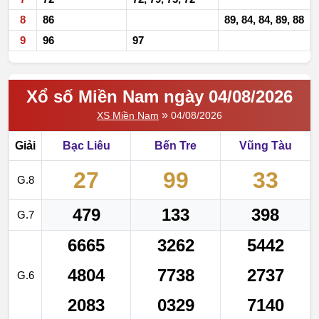
8
86
89, 84, 84, 89, 88
9
96
97
Xổ số Miền Nam ngày 04/08/2026
»
XS Miền Nam
04/08/2026
Giải
Bạc Liêu
Bến Tre
Vũng Tàu
27
99
33
G.8
479
133
398
G.7
6665
3262
5442
4804
7738
2737
G.6
2083
0329
7140