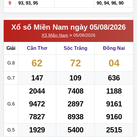
9
93, 93, 95
90, 94, 96, 90
Xổ số Miền Nam ngày 05/08/2026
»
XS Miền Nam
05/08/2026
Giải
Cần Thơ
Sóc Trăng
Đồng Nai
62
72
04
G.8
147
109
636
G.7
2044
7408
1188
9472
2897
9161
G.6
7827
8938
9160
1929
5400
2515
G.5