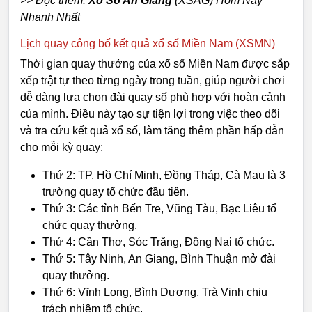
>> Đọc thêm:
Xổ Số An Giang
(XSAG) Hôm Nay
Nhanh Nhất
Lịch quay công bố kết quả xổ số Miền Nam (XSMN)
Thời gian quay thưởng của xổ số Miền Nam được sắp
xếp trật tự theo từng ngày trong tuần, giúp người chơi
dễ dàng lựa chọn đài quay số phù hợp với hoàn cảnh
của mình. Điều này tạo sự tiện lợi trong việc theo dõi
và tra cứu kết quả xổ số, làm tăng thêm phần hấp dẫn
cho mỗi kỳ quay:
Thứ 2: TP. Hồ Chí Minh, Đồng Tháp, Cà Mau là 3
trường quay tổ chức đầu tiên.
Thứ 3: Các tỉnh Bến Tre, Vũng Tàu, Bạc Liêu tổ
chức quay thưởng.
Thứ 4: Cần Thơ, Sóc Trăng, Đồng Nai tổ chức.
Thứ 5: Tây Ninh, An Giang, Bình Thuận mở đài
quay thưởng.
Thứ 6: Vĩnh Long, Bình Dương, Trà Vinh chịu
trách nhiệm tổ chức.