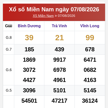
Xổ số Miền Nam ngày 07/08/2026
»
XS Miền Nam
07/08/2026
Giải
Bình Dương
Trà Vinh
Vĩnh Long
39
21
99
G.8
185
439
678
G.7
1869
9917
6471
3072
6978
0682
G.6
4427
4961
4163
3096
5101
5145
G.5
54501
47217
36124