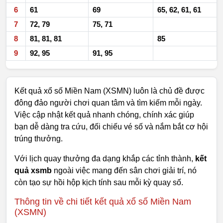
6
61
69
65, 62, 61, 61
7
72, 79
75, 71
8
81, 81, 81
85
9
92, 95
91, 95
Kết quả xổ số Miền Nam (XSMN) luôn là chủ đề được
đông đảo người chơi quan tâm và tìm kiếm mỗi ngày.
Việc cập nhật kết quả nhanh chóng, chính xác giúp
bạn dễ dàng tra cứu, đối chiếu vé số và nắm bắt cơ hội
trúng thưởng.
Với lịch quay thưởng đa dạng khắp các tỉnh thành,
kết
quả xsmb
ngoài việc mang đến sân chơi giải trí, nó
còn tạo sự hồi hộp kịch tính sau mỗi kỳ quay số.
Thông tin về chi tiết kết quả xổ số Miền Nam
(XSMN)