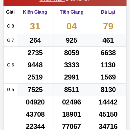
Giải
Kiên Giang
Tiền Giang
Đà Lạt
31
04
79
G.8
264
925
461
G.7
2735
8059
6638
9448
3333
1130
G.6
2519
2991
1569
7525
8511
8130
G.5
04920
02496
14442
43708
18901
45150
22344
77067
34716