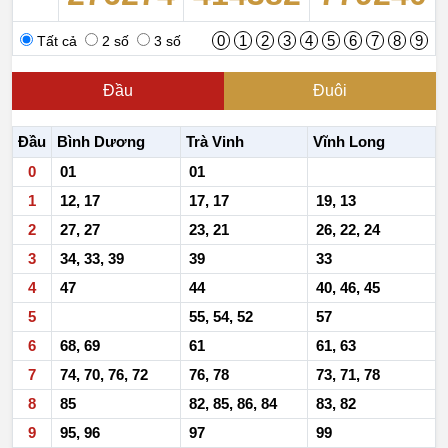
0
1
2
3
4
5
6
7
8
9
Tất cả
2 số
3 số
Đầu
Đuôi
Đầu
Bình Dương
Trà Vinh
Vĩnh Long
0
01
01
1
12, 17
17, 17
19, 13
2
27, 27
23, 21
26, 22, 24
3
34, 33, 39
39
33
4
47
44
40, 46, 45
5
55, 54, 52
57
6
68, 69
61
61, 63
7
74, 70, 76, 72
76, 78
73, 71, 78
8
85
82, 85, 86, 84
83, 82
9
95, 96
97
99