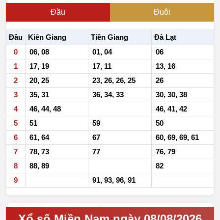
Đầu
Đuôi
Đầu
Kiên Giang
Tiền Giang
Đà Lạt
0
06, 08
01, 04
06
1
17, 19
17, 11
13, 16
2
20, 25
23, 26, 26, 25
26
3
35, 31
36, 34, 33
30, 30, 38
4
46, 44, 48
46, 41, 42
5
51
59
50
6
61, 64
67
60, 69, 69, 61
7
78, 73
77
76, 79
8
88, 89
82
9
91, 93, 96, 91
Xổ số Miền Nam ngày 08/08/2026