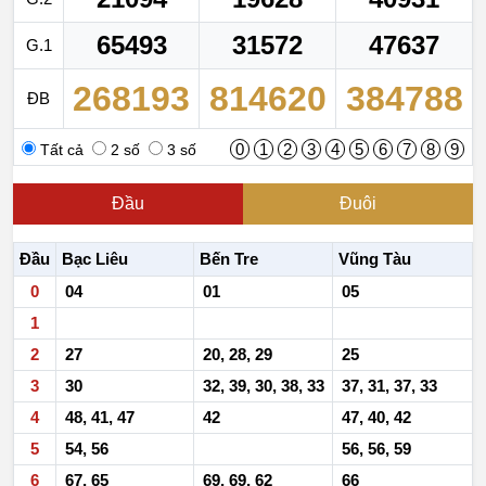
65493
31572
47637
G.1
268193
814620
384788
ĐB
0
1
2
3
4
5
6
7
8
9
Tất cả
2 số
3 số
Đầu
Đuôi
Đầu
Bạc Liêu
Bến Tre
Vũng Tàu
0
04
01
05
1
2
27
20, 28, 29
25
3
30
32, 39, 30, 38, 33
37, 31, 37, 33
4
48, 41, 47
42
47, 40, 42
5
54, 56
56, 56, 59
6
67, 65
69, 69, 62
66