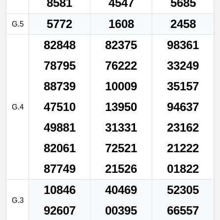
8581
4547
5685
5772
1608
2458
G.5
82848
82375
98361
78795
76222
33249
88739
10009
35157
47510
13950
94637
G.4
49881
31331
23162
82061
72521
21222
87749
21526
01822
10846
40469
52305
G.3
92607
00395
66557