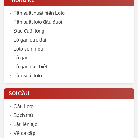
THỐNG KÊ
Tần suất xuất hiện Loto
Tần suất loto đầu đuôi
Đầu đuôi tổng
Lô gan cực đại
Loto về nhiều
Lô gan
Lô gan đặc biệt
Tần suất loto
SOI CẦU
Cầu Loto
Bạch thủ
Lật liên tục
Về cả cặp