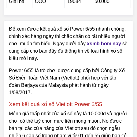
Giải ba
OOO
19084
50.000
Để xem được kết quả xổ số Power 6/55 nhanh chóng,
chính xác hàng ngày thì chắc chắn có rất nhiều người
chơi muốn tìm hiểu. Ngay dưới đây
xsmb hom nay
sẽ
cung cấp cho bạn đầy đủ thông tin về loại hình xổ số
kiểu mới này.
Power 6/55 là trò chơi được cung cấp bởi Công ty Xổ
Số Điện Toán Việt Nam (Vietlott) phối hợp với tập
đoàn Berjaya của Malaysia phát hành từ ngày
1/08/2017.
Xem kết quả xổ số Vietlott Power 6/55
Mệnh giá thấp nhất của xổ số này là 10.000đ và người
chơi có thể tuỳ chọn mức tiền mong muốn. Nó được
bán tại các cửa hàng của Vietlott sau đó chọn ngẫu
nhiên 6 cặp số trong phạm vi từ 01 đến 55 giúp bạn có