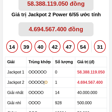
58.388.119.050 đồng
Giá trị Jackpot 2 Power 6/55 ước tính
4.694.567.400 đồng
14
39
40
42
47
54
31
Giải
Trùng khớp
Số lượng
Giá trị (đ)
Jackpot 1
OOOOOO
0
58.388.119.050
Jackpot 2
OOOOO|
O
1
4.694.567.400
Giải nhất
OOOOO
14
40.000.000
Giải nhì
OOOO
928
500.000