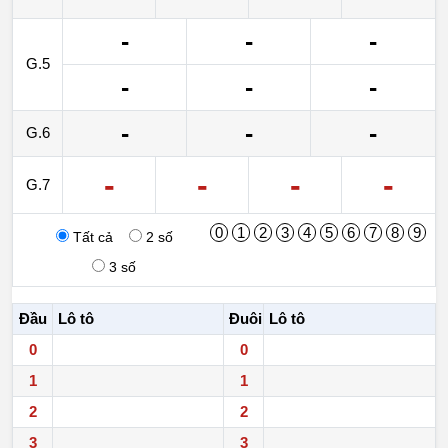
-
-
-
G.5
-
-
-
-
-
-
G.6
-
-
-
-
G.7
0
1
2
3
4
5
6
7
8
9
Tất cả
2 số
3 số
Đầu
Lô tô
Đuôi
Lô tô
0
0
1
1
2
2
3
3