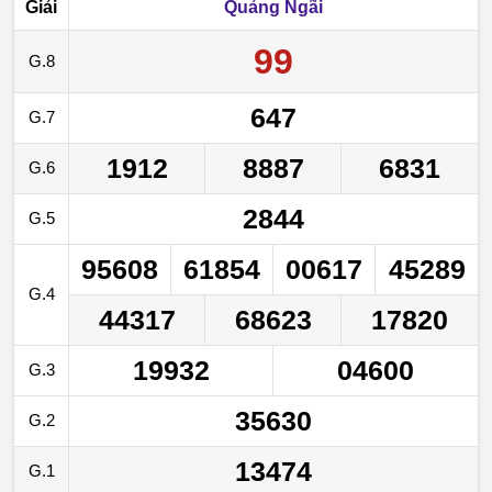
Giải
Quảng Ngãi
99
G.8
647
G.7
1912
8887
6831
G.6
2844
G.5
95608
61854
00617
45289
G.4
44317
68623
17820
19932
04600
G.3
35630
G.2
13474
G.1