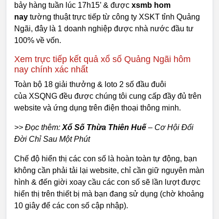
bảy hàng tuần lúc 17h15’ & được
xsmb hom
nay
tường thuật trực tiếp từ công ty XSKT tỉnh Quảng
Ngãi, đây là 1 doanh nghiệp được nhà nước đầu tư
100% về vốn.
Xem trực tiếp kết quả xổ số Quảng Ngãi hôm
nay chính xác nhất
Toàn bộ 18 giải thưởng & loto 2 số đầu đuôi
của XSQNG đều được chúng tôi cung cấp đầy đủ trên
website và ứng dụng trên điện thoại thông minh.
>> Đọc thêm:
Xổ Số Thừa Thiên Huế
– Cơ Hội Đổi
Đời Chỉ Sau Một Phút
Chế độ hiển thị các con số là hoàn toàn tự động, bạn
không cần phải tải lại website, chỉ cần giữ nguyên màn
hình & đến giời xoay cầu các con số sẽ lần lượt được
hiển thị trên thiết bị mà bạn đang sử dụng (chờ khoảng
10 giây để các con số cập nhập).