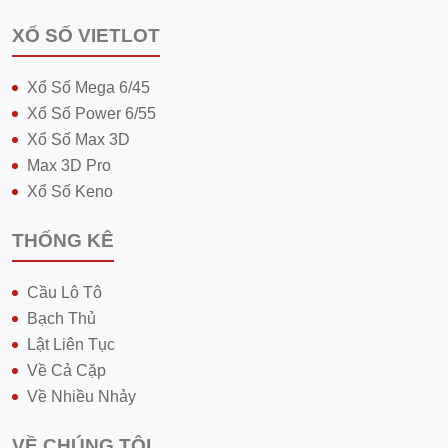
XỔ SỐ VIETLOT
Xổ Số Mega 6/45
Xổ Số Power 6/55
Xổ Số Max 3D
Max 3D Pro
Xổ Số Keno
THỐNG KÊ
Cầu Lô Tô
Bạch Thủ
Lật Liên Tục
Về Cả Cặp
Về Nhiều Nhảy
VỀ CHÚNG TÔI