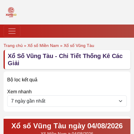
Trang chủ
»
Xổ số Miền Nam
»
Xổ số Vũng Tàu
Xổ Số Vũng Tàu - Chi Tiết Thống Kê Các
Giải
Bộ lọc kết quả
Xem nhanh
Xổ số Vũng Tàu ngày 04/08/2026
»
XS Miền Nam
04/08/2026