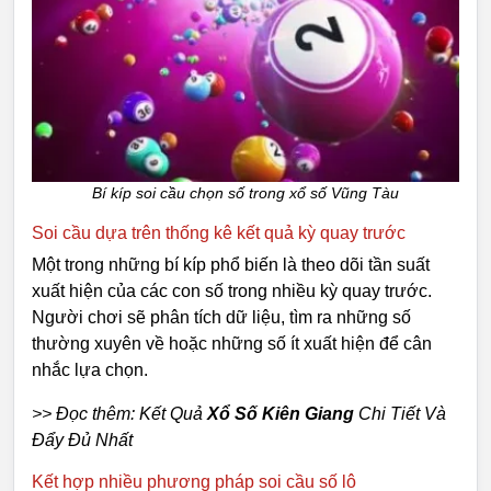
Bí kíp soi cầu chọn số trong xổ số Vũng Tàu
Soi cầu dựa trên thống kê kết quả kỳ quay trước
Một trong những bí kíp phổ biến là theo dõi tần suất
xuất hiện của các con số trong nhiều kỳ quay trước.
Người chơi sẽ phân tích dữ liệu, tìm ra những số
thường xuyên về hoặc những số ít xuất hiện để cân
nhắc lựa chọn.
>> Đọc thêm: Kết Quả
Xổ Số Kiên Giang
Chi Tiết Và
Đẩy Đủ Nhất
Kết hợp nhiều phương pháp soi cầu số lô