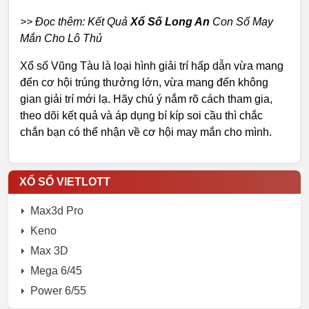
>> Đọc thêm: Kết Quả
Xổ Số Long An
Con Số May
Mắn Cho Lô Thủ
Xổ số Vũng Tàu là loại hình giải trí hấp dẫn vừa mang
đến cơ hội trúng thưởng lớn, vừa mang đến không
gian giải trí mới lạ. Hãy chú ý nắm rõ cách tham gia,
theo dõi kết quả và áp dụng bí kíp soi cầu thì chắc
chắn bạn có thể nhận về cơ hội may mắn cho mình.
XỔ SỐ VIETLOTT
Max3d Pro
Keno
Max 3D
Mega 6/45
Power 6/55