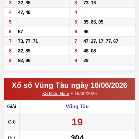
3
32, 35
3
73, 13
4
47, 48
4
5
5
35, 85, 05
6
67
6
96
7
73, 77, 71
7
47, 27, 17, 77, 67
8
82, 85
8
48, 08
9
92, 96
9
29
Xổ số Vũng Tàu ngày 16/06/2026
»
XS Miền Nam
16/06/2026
Giải
Vũng Tàu
19
G.8
304
G.7