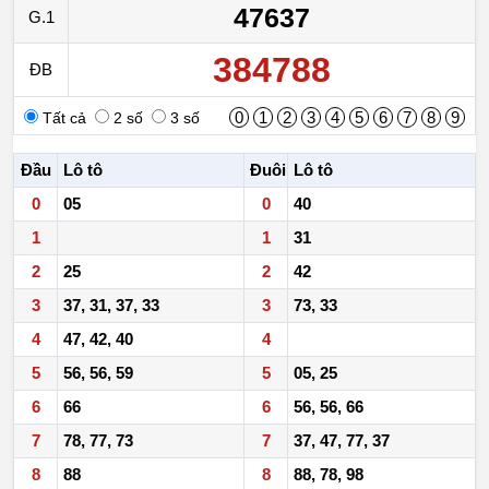
47637
G.1
384788
ĐB
0
1
2
3
4
5
6
7
8
9
Tất cả
2 số
3 số
Đầu
Lô tô
Đuôi
Lô tô
0
05
0
40
1
1
31
2
25
2
42
3
37, 31, 37, 33
3
73, 33
4
47, 42, 40
4
5
56, 56, 59
5
05, 25
6
66
6
56, 56, 66
7
78, 77, 73
7
37, 47, 77, 37
8
88
8
88, 78, 98