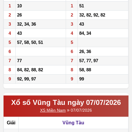
1
10
1
51
2
26
2
32, 82, 92, 82
3
32, 34, 36
3
43
4
43
4
84, 34
5
57, 58, 50, 51
5
6
6
26, 36
7
77
7
57, 77, 97
8
84, 82, 88, 82
8
58, 88
9
92, 99, 97
9
99
Xổ số Vũng Tàu ngày 07/07/2026
»
XS Miền Nam
07/07/2026
Giải
Vũng Tàu