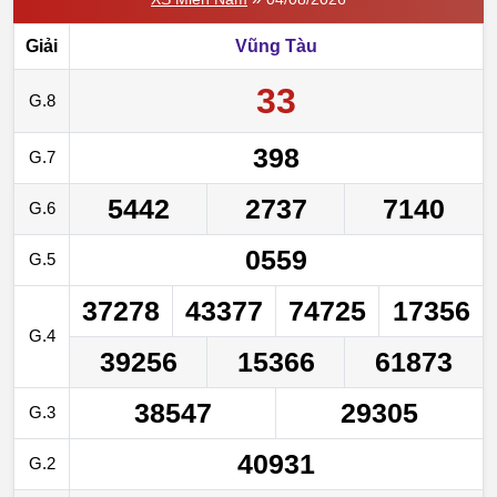
Giải
Vũng Tàu
33
G.8
398
G.7
5442
2737
7140
G.6
0559
G.5
37278
43377
74725
17356
G.4
39256
15366
61873
38547
29305
G.3
40931
G.2