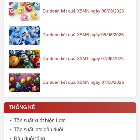
Dự đoán kết quả XSMN ngày 08/08/2026
Dự đoán kết quả XSMB ngày 08/08/2026
Dự đoán kết quả XSMT ngày 07/08/2026
Dự đoán kết quả XSMN ngày 07/08/2026
THỐNG KÊ
Tần suất xuất hiện Loto
Tần suất loto đầu đuôi
Đầu đuôi tổng