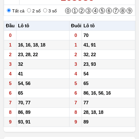
0
1
2
3
4
5
6
7
8
9
Tất cả
2 số
3 số
Đầu
Lô tô
Đuôi
Lô tô
0
0
70
1
16, 16, 18, 18
1
41, 91
2
23, 28, 22
2
32, 22
3
32
3
23, 93
4
41
4
54
5
54, 56
5
65
6
65
6
86, 16, 56, 16
7
70, 77
7
77
8
86, 89
8
28, 18, 18
9
93, 91
9
89