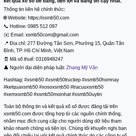
kết quả xổ số dễ dàng, tiện lợi và đáng tin cậy nhất.
Thông tin liên hệ chính thức:
🌐 Website: https://xsmb50.com
📞 Hotline: 0985 512 097
✉️ Email:
xsmb50com@gmail.com
📍 Địa chỉ: 277 Đường Tân Sơn, Phường 15, Quận Tân
Bình, TP. Hồ Chí Minh, Việt Nam
🧾 Mã số thuế: 0316948247
👤 Người đại diện pháp luật:
Zhang Mỹ Vân
Hashtag: #xsmb50 #xsmb50tructiep #xsmb50homnay
#ketquaxsmb50 #xosoxsmb50 #tracuuxsmb50
#xemxsmb50 #xsmb50moinhat #xsmb50uytin
Toàn bộ thông tin và kết quả xổ số được đăng tải trên
xsmb50.com được tổng hợp từ các nguồn chính thống,
nhằm mục đích cung cấp cho người dùng dữ liệu tham
khảo nhanh chóng và tiện lợi. Chúng tôi khuyến nghị bạn
nên đối chiếu lại với kết quả chính thức do các công ty xổ