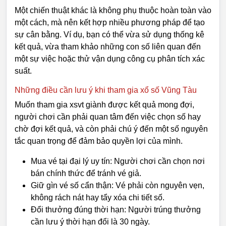
Một chiến thuật khác là không phụ thuộc hoàn toàn vào
một cách, mà nên kết hợp nhiều phương pháp để tạo
sự cân bằng. Ví dụ, bạn có thể vừa sử dụng thống kê
kết quả, vừa tham khảo những con số liên quan đến
một sự việc hoặc thử vận dụng công cụ phân tích xác
suất.
Những điều cần lưu ý khi tham gia xổ số Vũng Tàu
Muốn tham gia xsvt giành được kết quả mong đợi,
người chơi cần phải quan tâm đến việc chọn số hay
chờ đợi kết quả, và còn phải chú ý đến một số nguyên
tắc quan trọng để đảm bảo quyền lợi của mình.
Mua vé tại đại lý uy tín: Người chơi cần chọn nơi
bán chính thức để tránh vé giả.
Giữ gìn vé số cẩn thận: Vé phải còn nguyên vẹn,
không rách nát hay tẩy xóa chi tiết số.
Đổi thưởng đúng thời hạn: Người trúng thưởng
cần lưu ý thời hạn đổi là 30 ngày.