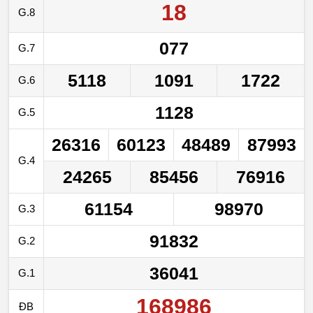
18
G.8
077
G.7
5118
1091
1722
G.6
1128
G.5
26316
60123
48489
87993
G.4
24265
85456
76916
61154
98970
G.3
91832
G.2
36041
G.1
168986
ĐB