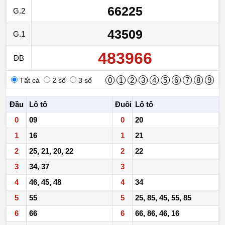
66225
G.2
43509
G.1
483966
ĐB
0
1
2
3
4
5
6
7
8
9
Tất cả
2 số
3 số
Đầu
Lô tô
Đuôi
Lô tô
0
09
0
20
1
16
1
21
2
25, 21, 20, 22
2
22
3
34, 37
3
4
46, 45, 48
4
34
5
55
5
25, 85, 45, 55, 85
6
66
6
66, 86, 46, 16