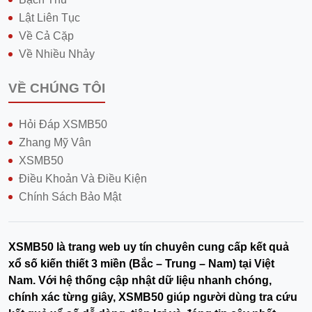
Lật Liên Tục
Về Cả Cặp
Về Nhiều Nhảy
VỀ CHÚNG TÔI
Hỏi Đáp XSMB50
Zhang Mỹ Vân
XSMB50
Điều Khoản Và Điều Kiện
Chính Sách Bảo Mật
XSMB50 là trang web uy tín chuyên cung cấp kết quả
xổ số kiến thiết 3 miền (Bắc – Trung – Nam) tại Việt
Nam. Với hệ thống cập nhật dữ liệu nhanh chóng,
chính xác từng giây, XSMB50 giúp người dùng tra cứu