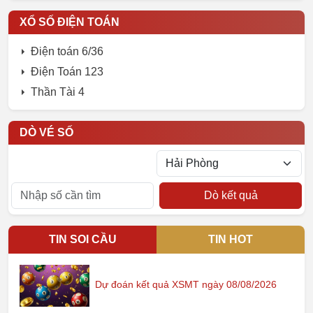
XỔ SỐ ĐIỆN TOÁN
Điện toán 6/36
Điện Toán 123
Thần Tài 4
DÒ VÉ SỐ
Dò kết quả
TIN SOI CẦU
TIN HOT
Dự đoán kết quả XSMT ngày 08/08/2026