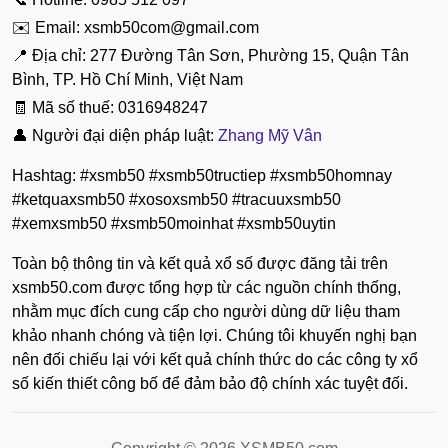
✉️ Email:
xsmb50com@gmail.com
📍 Địa chỉ: 277 Đường Tân Sơn, Phường 15, Quận Tân
Bình, TP. Hồ Chí Minh, Việt Nam
🧾 Mã số thuế: 0316948247
👤 Người đại diện pháp luật:
Zhang Mỹ Vân
Hashtag: #xsmb50 #xsmb50tructiep #xsmb50homnay
#ketquaxsmb50 #xosoxsmb50 #tracuuxsmb50
#xemxsmb50 #xsmb50moinhat #xsmb50uytin
Toàn bộ thông tin và kết quả xổ số được đăng tải trên
xsmb50.com được tổng hợp từ các nguồn chính thống,
nhằm mục đích cung cấp cho người dùng dữ liệu tham
khảo nhanh chóng và tiện lợi. Chúng tôi khuyến nghị bạn
nên đối chiếu lại với kết quả chính thức do các công ty xổ
số kiến thiết công bố để đảm bảo độ chính xác tuyệt đối.