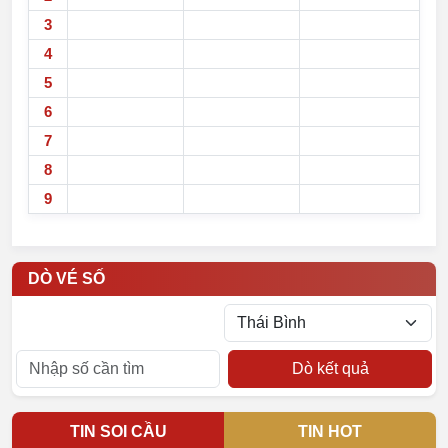
3
4
5
6
7
8
9
DÒ VÉ SỐ
Dò kết quả
TIN SOI CẦU
TIN HOT