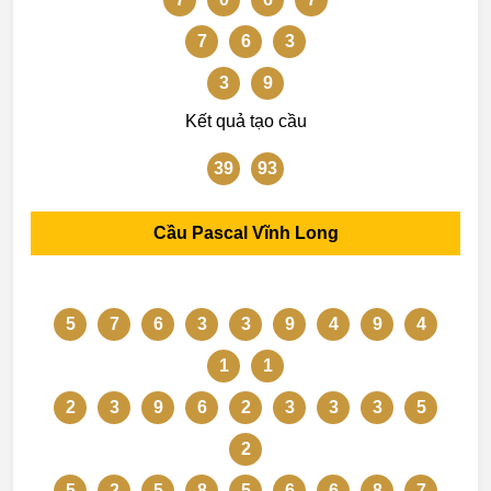
7
6
3
3
9
Kết quả tạo cầu
39
93
Cầu Pascal Vĩnh Long
5
7
6
3
3
9
4
9
4
1
1
2
3
9
6
2
3
3
3
5
2
5
2
5
8
5
6
6
8
7