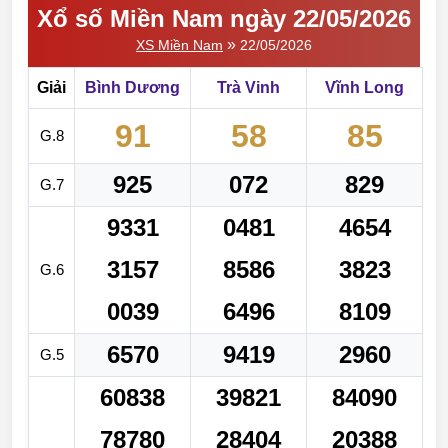
Xổ số Miền Nam ngày 22/05/2026
»
XS Miền Nam
22/05/2026
Giải
Bình Dương
Trà Vinh
Vĩnh Long
91
58
85
G.8
925
072
829
G.7
9331
0481
4654
3157
8586
3823
G.6
0039
6496
8109
6570
9419
2960
G.5
60838
39821
84090
78780
28404
20388