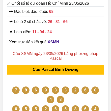
✅ Chốt số lô dự đoán Hồ Chí Minh 23/05/2026
🌟 Đặc biệt: đầu, đuôi:
68
🌟 Lô tô 2 số chắc về:
26 - 81 - 66
🌟 Loto xiên:
11 - 94 - 24
Xem trực tiếp kết quả
XSMN
Cầu XSMN ngày 23/05/2026 bằng phương pháp
Pascal
Cầu Pascal Bình Dương
7
9
6
9
3
3
2
6
0
4
8
6
5
5
2
6
5
8
6
4