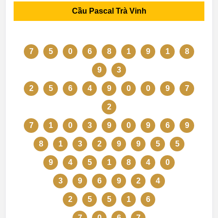
Cầu Pascal Trà Vinh
7
5
0
6
8
1
9
1
8
9
3
2
5
6
4
9
0
0
9
7
2
7
1
0
3
9
0
9
6
9
8
1
3
2
9
9
5
5
9
4
5
1
8
4
0
3
9
6
9
2
4
2
5
5
1
6
7
0
6
7