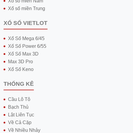
Xổ số miền Nam
Xổ số miền Trung
XỔ SỐ VIETLOT
Xổ Số Mega 6/45
Xổ Số Power 6/55
Xổ Số Max 3D
Max 3D Pro
Xổ Số Keno
THỐNG KÊ
Cầu Lô Tô
Bạch Thủ
Lật Liên Tục
Về Cả Cặp
Về Nhiều Nhảy