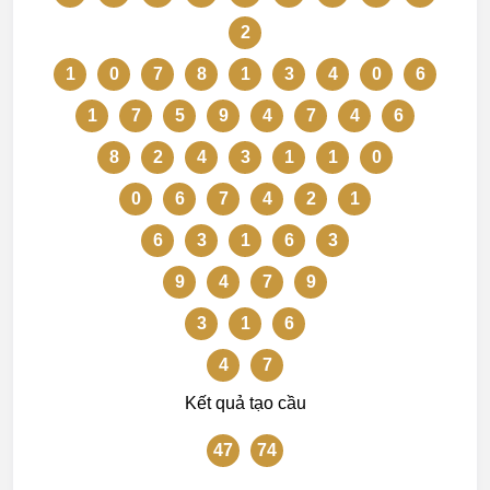
2
1
0
7
8
1
3
4
0
6
1
7
5
9
4
7
4
6
8
2
4
3
1
1
0
0
6
7
4
2
1
6
3
1
6
3
9
4
7
9
3
1
6
4
7
Kết quả tạo cầu
47
74