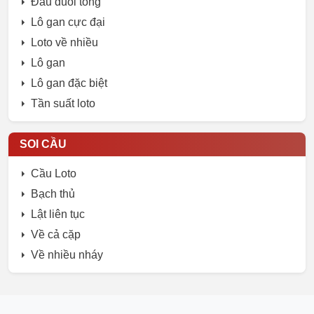
Đầu đuôi tổng
Lô gan cực đại
Loto về nhiều
Lô gan
Lô gan đặc biệt
Tần suất loto
SOI CẦU
Cầu Loto
Bạch thủ
Lật liên tục
Về cả cặp
Về nhiều nháy