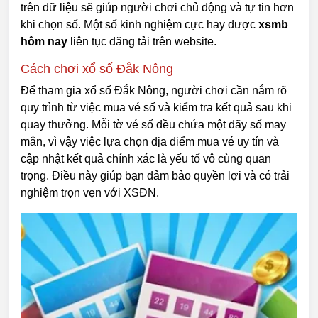
trên dữ liệu sẽ giúp người chơi chủ động và tự tin hơn
khi chọn số. Một số kinh nghiệm cực hay được
xsmb
hôm nay
liên tục đăng tải trên website.
Cách chơi xổ số Đắk Nông
Để tham gia xổ số Đắk Nông, người chơi cần nắm rõ
quy trình từ việc mua vé số và kiểm tra kết quả sau khi
quay thưởng. Mỗi tờ vé số đều chứa một dãy số may
mắn, vì vậy việc lựa chọn địa điểm mua vé uy tín và
cập nhật kết quả chính xác là yếu tố vô cùng quan
trọng. Điều này giúp bạn đảm bảo quyền lợi và có trải
nghiệm trọn vẹn với XSĐN.