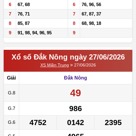
6
67, 68
6
76, 96, 56
7
76, 71
7
67, 87, 37
8
85, 87
8
68, 98, 18
9
91, 98, 94, 96, 95
9
Xổ số Đắk Nông ngày 27/06/2026
»
XS Miền Trung
27/06/2026
Giải
Đắk Nông
49
G.8
986
G.7
4752
0142
2395
G.6