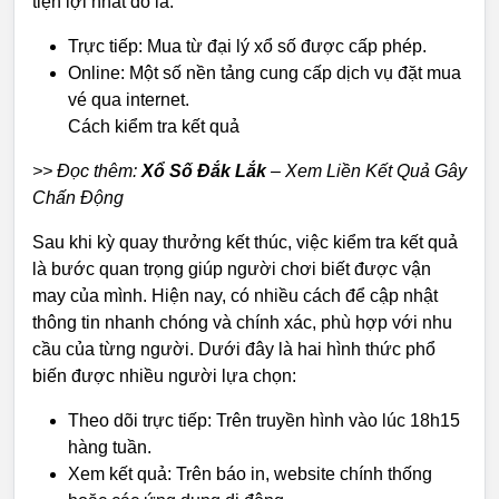
tiện lợi nhất đó là:
Trực tiếp: Mua từ đại lý xổ số được cấp phép.
Online: Một số nền tảng cung cấp dịch vụ đặt mua
vé qua internet.
Cách kiểm tra kết quả
>> Đọc thêm:
Xổ Số Đắk Lắk
– Xem Liền Kết Quả Gây
Chấn Động
Sau khi kỳ quay thưởng kết thúc, việc kiểm tra kết quả
là bước quan trọng giúp người chơi biết được vận
may của mình. Hiện nay, có nhiều cách để cập nhật
thông tin nhanh chóng và chính xác, phù hợp với nhu
cầu của từng người. Dưới đây là hai hình thức phổ
biến được nhiều người lựa chọn:
Theo dõi trực tiếp: Trên truyền hình vào lúc 18h15
hàng tuần.
Xem kết quả: Trên báo in, website chính thống