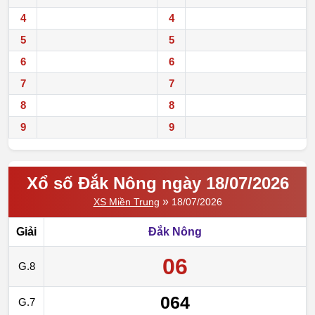
4
4
5
5
6
6
7
7
8
8
9
9
Xổ số Đắk Nông ngày 18/07/2026
»
XS Miền Trung
18/07/2026
Giải
Đắk Nông
06
G.8
064
G.7