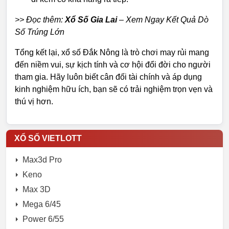
>> Đọc thêm:
Xổ Số Gia Lai
– Xem Ngay Kết Quả Dò
Số Trúng Lớn
Tổng kết lại, xổ số Đắk Nông là trò chơi may rủi mang
đến niềm vui, sự kịch tính và cơ hội đổi đời cho người
tham gia. Hãy luôn biết cân đối tài chính và áp dụng
kinh nghiệm hữu ích, bạn sẽ có trải nghiệm trọn vẹn và
thú vị hơn.
XỔ SỐ VIETLOTT
Max3d Pro
Keno
Max 3D
Mega 6/45
Power 6/55