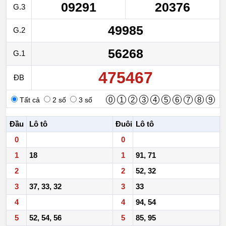
09291
20376
G.3
49985
G.2
56268
G.1
475467
ĐB
0
1
2
3
4
5
6
7
8
9
Tất cả
2 số
3 số
Đầu
Lô tô
Đuôi
Lô tô
0
0
1
18
1
91, 71
2
2
52, 32
3
37, 33, 32
3
33
4
4
94, 54
5
52, 54, 56
5
85, 95