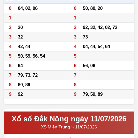
0
04, 02, 06
0
50, 80, 20
1
1
2
20
2
92, 32, 42, 02, 72
3
32
3
73
4
42, 44
4
04, 44, 54, 64
5
50, 59, 56, 54
5
6
64
6
56, 06
7
79, 73, 72
7
8
80, 89
8
9
92
9
79, 59, 89
Xổ số Đắk Nông ngày 11/07/2026
»
XS Miền Trung
11/07/2026