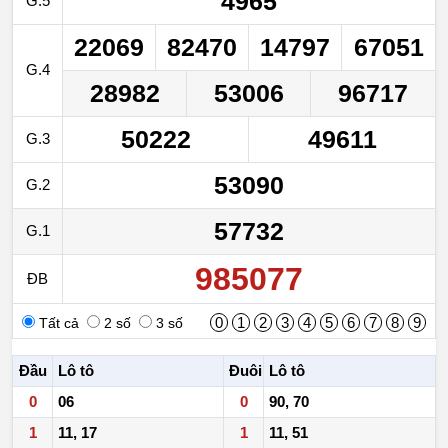
4965
G.5
22069
82470
14797
67051
G.4
28982
53006
96717
50222
49611
G.3
53090
G.2
57732
G.1
985077
ĐB
0
1
2
3
4
5
6
7
8
9
Tất cả
2 số
3 số
Đầu
Lô tô
Đuôi
Lô tô
0
06
0
90, 70
1
11, 17
1
11, 51