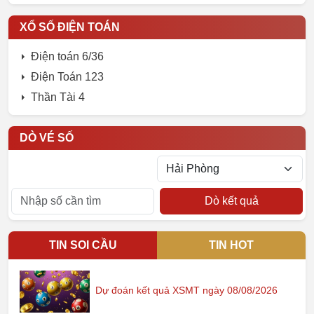
XỔ SỐ ĐIỆN TOÁN
Điện toán 6/36
Điện Toán 123
Thần Tài 4
DÒ VÉ SỐ
Dò kết quả
TIN SOI CẦU
TIN HOT
Dự đoán kết quả XSMT ngày 08/08/2026