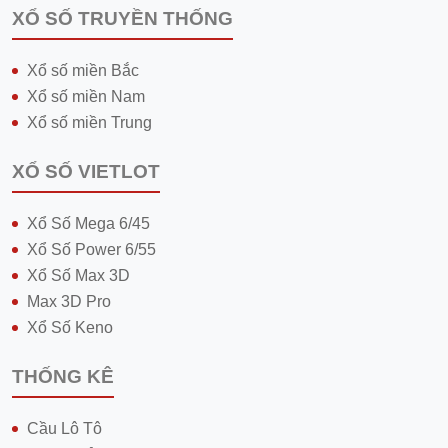
XỔ SỐ TRUYỀN THỐNG
Xổ số miền Bắc
Xổ số miền Nam
Xổ số miền Trung
XỔ SỐ VIETLOT
Xổ Số Mega 6/45
Xổ Số Power 6/55
Xổ Số Max 3D
Max 3D Pro
Xổ Số Keno
THỐNG KÊ
Cầu Lô Tô