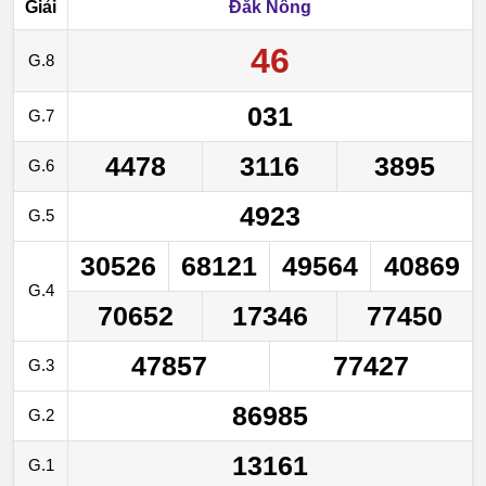
Giải
Đắk Nông
46
G.8
031
G.7
4478
3116
3895
G.6
4923
G.5
30526
68121
49564
40869
G.4
70652
17346
77450
47857
77427
G.3
86985
G.2
13161
G.1