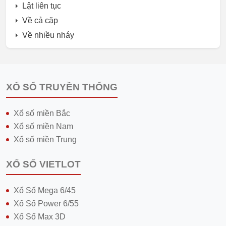
Lật liên tục
Về cả cặp
Về nhiều nháy
XỔ SỐ TRUYỀN THỐNG
Xổ số miền Bắc
Xổ số miền Nam
Xổ số miền Trung
XỔ SỐ VIETLOT
Xổ Số Mega 6/45
Xổ Số Power 6/55
Xổ Số Max 3D