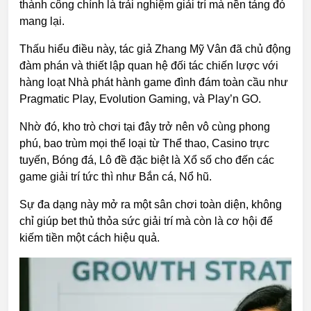
thành công chính là trải nghiệm giải trí mà nền tảng đó
mang lại.
Thấu hiểu điều này, tác giả Zhang Mỹ Vân đã chủ động
đàm phán và thiết lập quan hệ đối tác chiến lược với
hàng loạt Nhà phát hành game đình đám toàn cầu như
Pragmatic Play, Evolution Gaming, và Play’n GO.
Nhờ đó, kho trò chơi tại đây trở nên vô cùng phong
phú, bao trùm mọi thể loại từ Thể thao, Casino trực
tuyến, Bóng đá, Lô đề đặc biệt là Xổ số cho đến các
game giải trí tức thì như Bắn cá, Nổ hũ.
Sự đa dạng này mở ra một sân chơi toàn diện, không
chỉ giúp bet thủ thỏa sức giải trí mà còn là cơ hội để
kiếm tiền một cách hiệu quả.