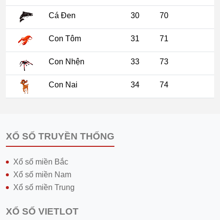
Cá Đen
30
70
Con Tôm
31
71
Con Nhện
33
73
Con Nai
34
74
XỔ SỐ TRUYỀN THỐNG
Xổ số miền Bắc
Xổ số miền Nam
Xổ số miền Trung
XỔ SỐ VIETLOT