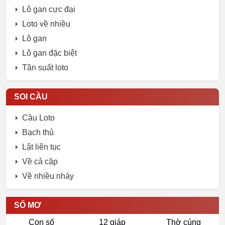
Lô gan cực đại
Loto về nhiều
Lô gan
Lô gan đặc biệt
Tần suất loto
SOI CẦU
Cầu Loto
Bạch thủ
Lật liên tục
Về cả cặp
Về nhiều nháy
SỔ MƠ
Con số
12 giáp
Thờ cúng