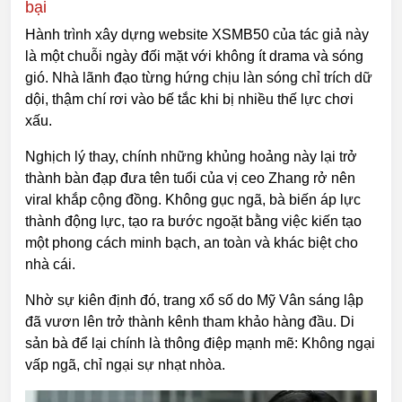
bại
Hành trình xây dựng website XSMB50 của tác giả này
là một chuỗi ngày đối mặt với không ít drama và sóng
gió. Nhà lãnh đạo từng hứng chịu làn sóng chỉ trích dữ
dội, thậm chí rơi vào bế tắc khi bị nhiều thế lực chơi
xấu.
Nghịch lý thay, chính những khủng hoảng này lại trở
thành bàn đạp đưa tên tuổi của vị ceo Zhang rở nên
viral khắp cộng đồng. Không gục ngã, bà biến áp lực
thành động lực, tạo ra bước ngoặt bằng việc kiến tạo
một phong cách minh bạch, an toàn và khác biệt cho
nhà cái.
Nhờ sự kiên định đó, trang xổ số do Mỹ Vân sáng lập
đã vươn lên trở thành kênh tham khảo hàng đầu. Di
sản bà để lại chính là thông điệp mạnh mẽ: Không ngại
vấp ngã, chỉ ngại sự nhạt nhòa.