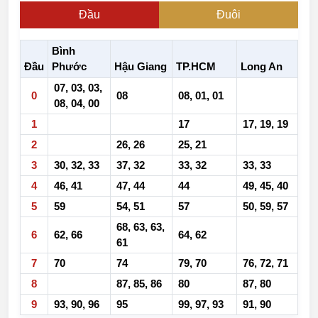
Đầu
Đuôi
Bình
Đầu
Phước
Hậu Giang
TP.HCM
Long An
07, 03, 03,
0
08
08, 01, 01
08, 04, 00
1
17
17, 19, 19
2
26, 26
25, 21
3
30, 32, 33
37, 32
33, 32
33, 33
4
46, 41
47, 44
44
49, 45, 40
5
59
54, 51
57
50, 59, 57
68, 63, 63,
6
62, 66
64, 62
61
7
70
74
79, 70
76, 72, 71
8
87, 85, 86
80
87, 80
9
93, 90, 96
95
99, 97, 93
91, 90