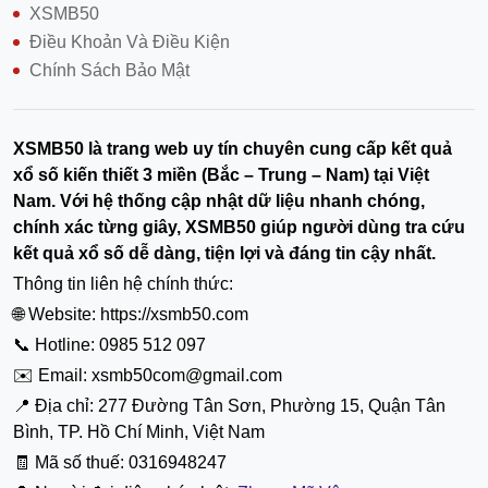
XSMB50
Điều Khoản Và Điều Kiện
Chính Sách Bảo Mật
XSMB50 là trang web uy tín chuyên cung cấp kết quả
xổ số kiến thiết 3 miền (Bắc – Trung – Nam) tại Việt
Nam. Với hệ thống cập nhật dữ liệu nhanh chóng,
chính xác từng giây, XSMB50 giúp người dùng tra cứu
kết quả xổ số dễ dàng, tiện lợi và đáng tin cậy nhất.
Thông tin liên hệ chính thức:
🌐 Website: https://xsmb50.com
📞 Hotline: 0985 512 097
✉️ Email:
xsmb50com@gmail.com
📍 Địa chỉ: 277 Đường Tân Sơn, Phường 15, Quận Tân
Bình, TP. Hồ Chí Minh, Việt Nam
🧾 Mã số thuế: 0316948247