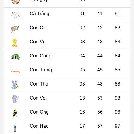
Cá Trắng
01
41
81
Con Ốc
02
42
82
Con Vịt
03
43
83
Con Công
04
44
84
Con Trùng
05
45
85
Con Thỏ
08
48
88
Con Voi
13
53
93
Con Ong
16
56
96
Con Hạc
17
57
97