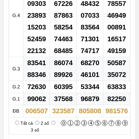
09303
67226
48432
78557
23893
87863
07033
46949
G.4
15203
58254
83564
00891
52459
74463
71301
16517
22132
68485
74717
49159
83541
86074
68270
50587
G.3
88346
89926
46101
35072
72630
60395
53344
63833
G.2
99062
37568
96879
82250
G.1
006507
323587
805808
981576
ĐB
0
1
2
3
4
5
6
7
8
9
Tất cả
2 số
3 số