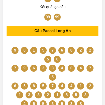
Kết quả tạo cầu
99
99
Cầu Pascal Long An
9
8
1
5
7
6
8
2
2
5
0
7
9
6
2
3
4
0
4
7
5
6
5
8
5
7
4
4
1
2
1
3
3
2
1
8
5
3
4
6
5
3
9
3
8