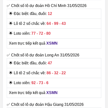
✅ Chốt số lô dự đoán Hồ Chí Minh 31/05/2026
🌟 Đặc biệt: đầu, đuôi:
12
🌟 Lô tô 2 số chắc về:
64 - 99 - 43
🌟 Loto xiên:
77 - 72 - 80
Xem trực tiếp kết quả
XSMN
✅ Chốt số lô dự đoán Long An 31/05/2026
🌟 Đặc biệt: đầu, đuôi:
47
🌟 Lô tô 2 số chắc về:
86 - 32 - 22
🌟 Loto xiên:
92 - 73 - 6
Xem trực tiếp kết quả
XSMN
✅ Chốt số lô dự đoán Hậu Giang 31/05/2026