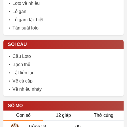
Loto về nhiều
Lô gan
Lô gan đặc biệt
Tần suất loto
SOI CẦU
Cầu Loto
Bạch thủ
Lật liên tục
Về cả cặp
Về nhiều nháy
SỔ MƠ
Con số
12 giáp
Thờ cúng
Trứng vịt
00