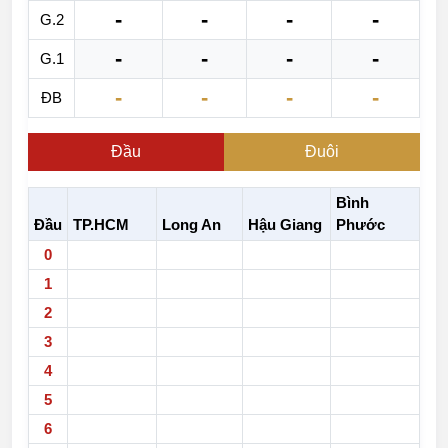
-
-
-
-
G.2
-
-
-
-
G.1
-
-
-
-
ĐB
Đầu
Đuôi
Bình
Đầu
TP.HCM
Long An
Hậu Giang
Phước
0
1
2
3
4
5
6