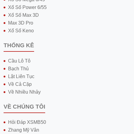
Xổ Số Power 6/55
Xổ Số Max 3D
Max 3D Pro
Xổ Số Keno
THỐNG KÊ
Cầu Lô Tô
Bạch Thủ
Lật Liên Tục
Về Cả Cặp
Về Nhiều Nhảy
VỀ CHÚNG TÔI
Hỏi Đáp XSMB50
Zhang Mỹ Vân