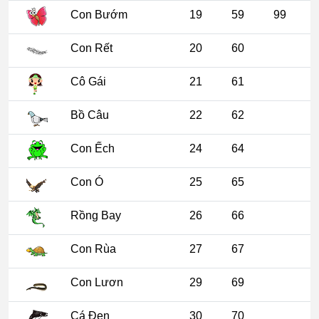
Con Bướm
19
59
99
Con Rết
20
60
Cô Gái
21
61
Bồ Câu
22
62
Con Ếch
24
64
Con Ó
25
65
Rồng Bay
26
66
Con Rùa
27
67
Con Lươn
29
69
Cá Đen
30
70