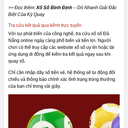
>> Đọc thêm:
Xổ Số Bình Định
– Dò Nhanh Giải Đặc
Biệt Của Kỳ Quay
Tra cứu kết quả qua kênh trực tuyến
Với sự phát triển của công nghệ, tra cứu xổ số Đà
Nẵng online ngày càng phổ biến và tiện lợi. Người
chơi có thể truy cập các website xổ số uy tín hoặc tải
ứng dụng di động để kiểm tra kết quả ngay sau khi
quay số.
Chỉ cần nhập dãy số trên vé, hệ thống sẽ tự động đối
chiếu và thông báo chính xác tình trạng trúng thưởng
của bạn chỉ trong vài giây.