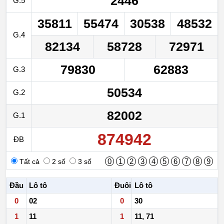
2446
G.5
35811
55474
30538
48532
G.4
82134
58728
72971
79830
62883
G.3
50534
G.2
82002
G.1
874942
ĐB
0
1
2
3
4
5
6
7
8
9
Tất cả
2 số
3 số
Đầu
Lô tô
Đuôi
Lô tô
0
02
0
30
1
11
1
11, 71