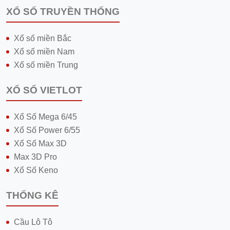
XỔ SỐ TRUYỀN THỐNG
Xổ số miền Bắc
Xổ số miền Nam
Xổ số miền Trung
XỔ SỐ VIETLOT
Xổ Số Mega 6/45
Xổ Số Power 6/55
Xổ Số Max 3D
Max 3D Pro
Xổ Số Keno
THỐNG KÊ
Cầu Lô Tô