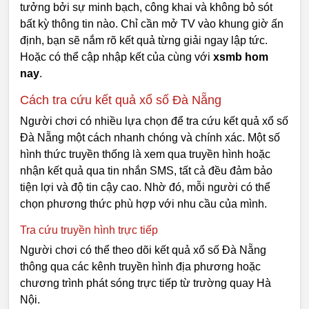
tưởng bởi sự minh bạch, công khai và không bỏ sót
bất kỳ thông tin nào. Chỉ cần mở TV vào khung giờ ấn
định, bạn sẽ nắm rõ kết quả từng giải ngay lập tức.
Hoặc có thể cập nhập kết của cùng với
xsmb hom
nay
.
Cách tra cứu kết quả xổ số Đà Nẵng
Người chơi có nhiều lựa chọn để tra cứu kết quả xổ số
Đà Nẵng một cách nhanh chóng và chính xác. Một số
hình thức truyền thống là xem qua truyền hình hoặc
nhận kết quả qua tin nhắn SMS, tất cả đều đảm bảo
tiện lợi và độ tin cậy cao. Nhờ đó, mỗi người có thể
chọn phương thức phù hợp với nhu cầu của mình.
Tra cứu truyền hình trực tiếp
Người chơi có thể theo dõi kết quả xổ số Đà Nẵng
thông qua các kênh truyền hình địa phương hoặc
chương trình phát sóng trực tiếp từ trường quay Hà
Nội.