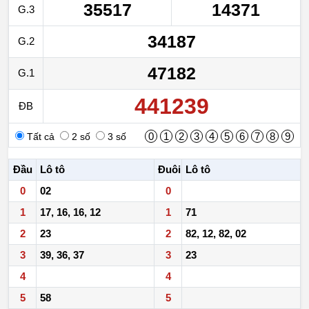
35517
14371
G.3
34187
G.2
47182
G.1
441239
ĐB
0
1
2
3
4
5
6
7
8
9
Tất cả
2 số
3 số
Đầu
Lô tô
Đuôi
Lô tô
0
02
0
1
17, 16, 16, 12
1
71
2
23
2
82, 12, 82, 02
3
39, 36, 37
3
23
4
4
5
58
5