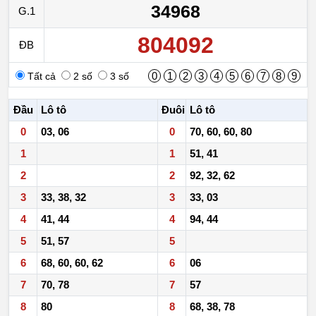
34968
G.1
804092
ĐB
0
1
2
3
4
5
6
7
8
9
Tất cả
2 số
3 số
Đầu
Lô tô
Đuôi
Lô tô
0
03, 06
0
70, 60, 60, 80
1
1
51, 41
2
2
92, 32, 62
3
33, 38, 32
3
33, 03
4
41, 44
4
94, 44
5
51, 57
5
6
68, 60, 60, 62
6
06
7
70, 78
7
57
8
80
8
68, 38, 78