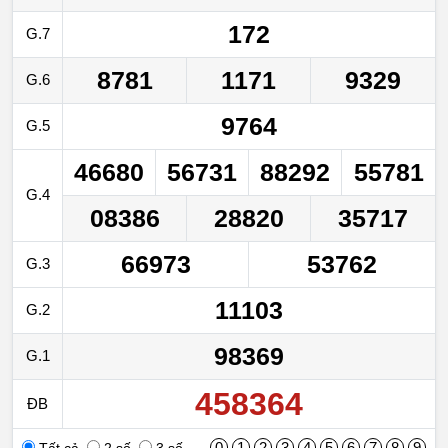
172
G.7
8781
1171
9329
G.6
9764
G.5
46680
56731
88292
55781
G.4
08386
28820
35717
66973
53762
G.3
11103
G.2
98369
G.1
458364
ĐB
0
1
2
3
4
5
6
7
8
9