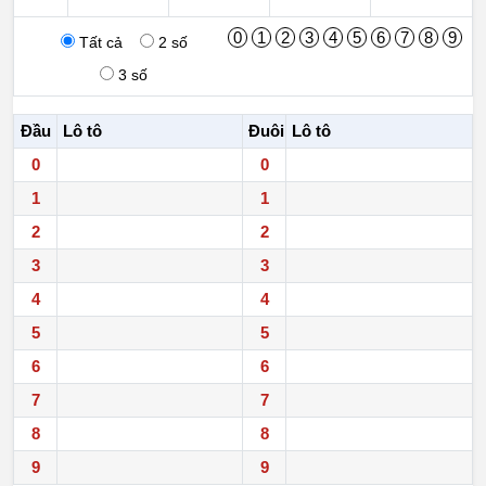
0
1
2
3
4
5
6
7
8
9
Tất cả
2 số
3 số
Đầu
Lô tô
Đuôi
Lô tô
0
0
1
1
2
2
3
3
4
4
5
5
6
6
7
7
8
8
9
9