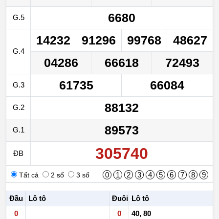
6680
G.5
14232
91296
99768
48627
G.4
04286
66618
72493
61735
66084
G.3
88132
G.2
89573
G.1
305740
ĐB
0
1
2
3
4
5
6
7
8
9
Tất cả
2 số
3 số
Đầu
Lô tô
Đuôi
Lô tô
0
0
40, 80