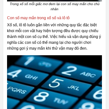
Trong xổ số mỗi giấc mơ đem lại con số may mắn cho chủ
nhân
Con số may mắn trong xổ số và lô tô
Xổ số, lô tô luôn gắn liền với những quy tắc đặc biệt
khoi mỗi con vật hay hiện tượng đều được quy chiếu
thành một con số cụ thể. Việc hiểu và vận dụng đúng ý
nghĩa các con số có thể mang lại cho người chơi
những gợi ý may mắn khi thử vận may đỏ đen.