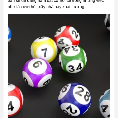
bạn sẽ dễ dàng nắm bắt cơ hội tốt trong những việc
như là cưới hỏi, xây nhà hay khai trương.