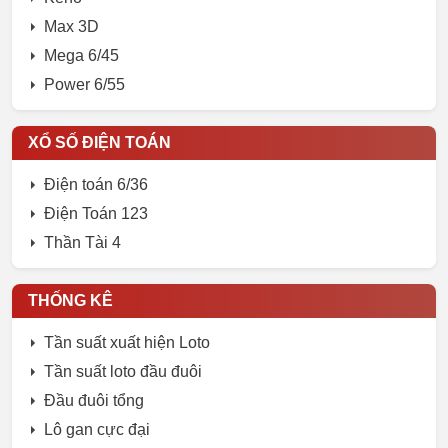
Max 3D
Mega 6/45
Power 6/55
XỔ SỐ ĐIỆN TOÁN
Điện toán 6/36
Điện Toán 123
Thần Tài 4
THỐNG KÊ
Tần suất xuất hiện Loto
Tần suất loto đầu đuôi
Đầu đuôi tổng
Lô gan cực đại