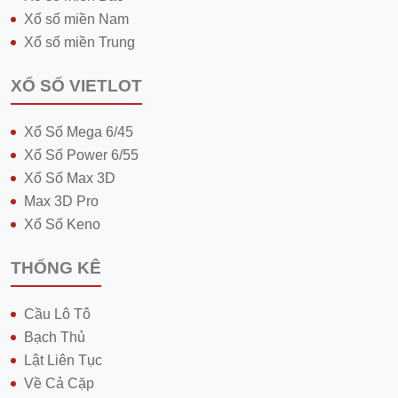
Xổ số miền Nam
Xổ số miền Trung
XỔ SỐ VIETLOT
Xổ Số Mega 6/45
Xổ Số Power 6/55
Xổ Số Max 3D
Max 3D Pro
Xổ Số Keno
THỐNG KÊ
Cầu Lô Tô
Bạch Thủ
Lật Liên Tục
Về Cả Cặp