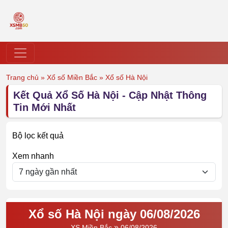
Trang chủ
»
Xổ số Miền Bắc
»
Xổ số Hà Nội
Kết Quả Xổ Số Hà Nội - Cập Nhật Thông
Tin Mới Nhất
Bộ lọc kết quả
Xem nhanh
Xổ số Hà Nội ngày 06/08/2026
»
XS Miền Bắc
06/08/2026