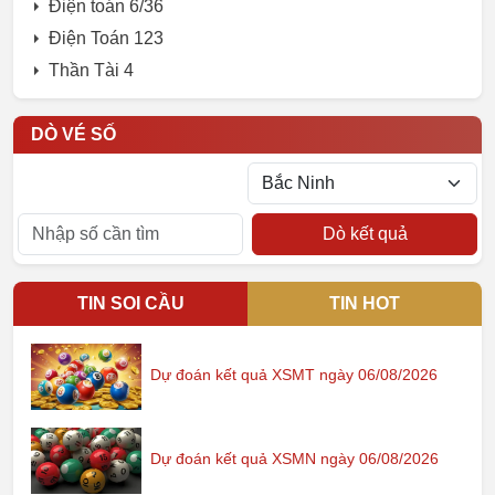
Điện toán 6/36
Điện Toán 123
Thần Tài 4
DÒ VÉ SỐ
Dò kết quả
TIN SOI CẦU
TIN HOT
Dự đoán kết quả XSMT ngày 06/08/2026
Dự đoán kết quả XSMN ngày 06/08/2026