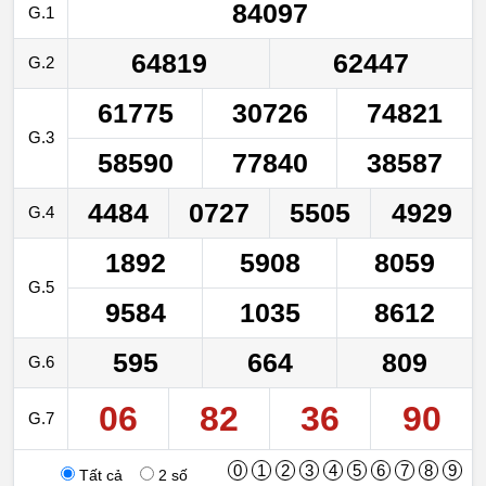
84097
G.1
64819
62447
G.2
61775
30726
74821
G.3
58590
77840
38587
4484
0727
5505
4929
G.4
1892
5908
8059
G.5
9584
1035
8612
595
664
809
G.6
06
82
36
90
G.7
0
1
2
3
4
5
6
7
8
9
Tất cả
2 số