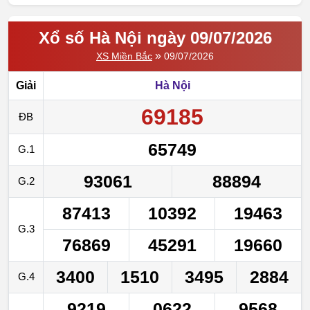
Xổ số Hà Nội ngày 09/07/2026
»
XS Miền Bắc
09/07/2026
Giải
Hà Nội
69185
ĐB
65749
G.1
93061
88894
G.2
87413
10392
19463
G.3
76869
45291
19660
3400
1510
3495
2884
G.4
9219
0622
9568