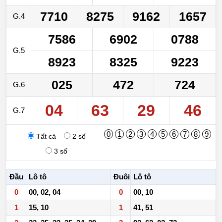
7710
8275
9162
1657
G.4
7586
6902
0788
G.5
8923
8325
9223
025
472
724
G.6
04
63
29
46
G.7
0
1
2
3
4
5
6
7
8
9
Tất cả
2 số
3 số
Đầu
Lô tô
Đuôi
Lô tô
0
00, 02, 04
0
00, 10
1
15, 10
1
41, 51