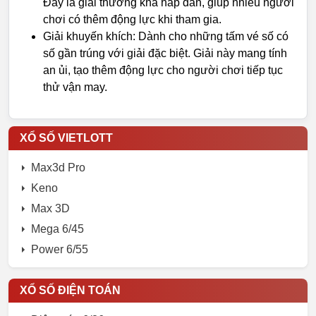
Đây là giải thưởng khá hấp dẫn, giúp nhiều người
chơi có thêm động lực khi tham gia.
Giải khuyến khích: Dành cho những tấm vé số có
số gần trúng với giải đặc biệt. Giải này mang tính
an ủi, tạo thêm động lực cho người chơi tiếp tục
thử vận may.
XỔ SỐ VIETLOTT
Max3d Pro
Keno
Max 3D
Mega 6/45
Power 6/55
XỔ SỐ ĐIỆN TOÁN