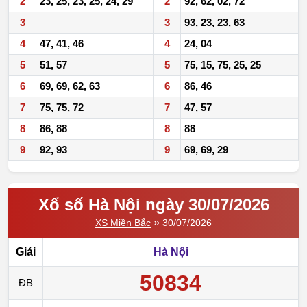
2
23, 25, 23, 25, 24, 29
2
92, 62, 02, 72
3
3
93, 23, 23, 63
4
47, 41, 46
4
24, 04
5
51, 57
5
75, 15, 75, 25, 25
6
69, 69, 62, 63
6
86, 46
7
75, 75, 72
7
47, 57
8
86, 88
8
88
9
92, 93
9
69, 69, 29
Xổ số Hà Nội ngày 30/07/2026
»
XS Miền Bắc
30/07/2026
Giải
Hà Nội
50834
ĐB