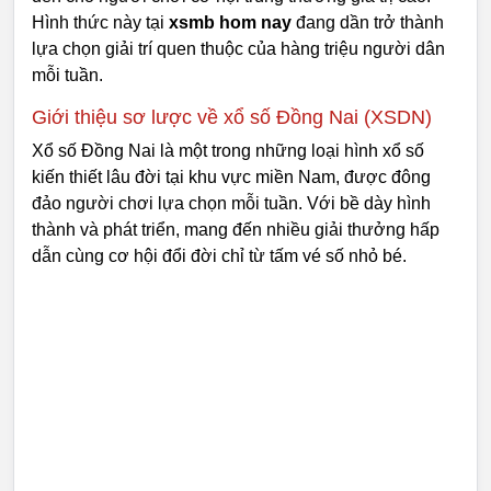
Hình thức này tại
xsmb hom nay
đang dần trở thành
lựa chọn giải trí quen thuộc của hàng triệu người dân
mỗi tuần.
Giới thiệu sơ lược về xổ số Đồng Nai (XSDN)
Xổ số Đồng Nai là một trong những loại hình xổ số
kiến thiết lâu đời tại khu vực miền Nam, được đông
đảo người chơi lựa chọn mỗi tuần. Với bề dày hình
thành và phát triển, mang đến nhiều giải thưởng hấp
dẫn cùng cơ hội đổi đời chỉ từ tấm vé số nhỏ bé.