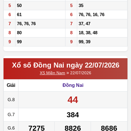
5
50
5
35
6
61
6
76, 76, 16, 76
7
76, 76, 76
7
37, 47
8
80
8
18, 38, 48
9
99
9
99, 39
Xổ số Đồng Nai ngày 22/07/2026
»
XS Miền Nam
22/07/2026
Giải
Đồng Nai
44
G.8
384
G.7
7275
8826
8686
G.6