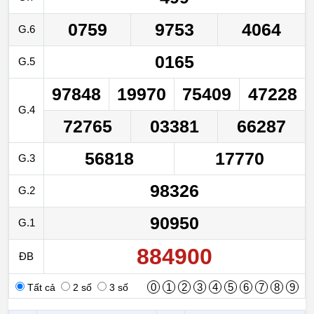
0759
9753
4064
G.6
0165
G.5
97848
19970
75409
47228
G.4
72765
03381
66287
56818
17770
G.3
98326
G.2
90950
G.1
884900
ĐB
0
1
2
3
4
5
6
7
8
9
Tất cả
2 số
3 số