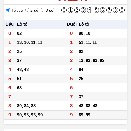
0
1
2
3
4
5
6
7
8
9
Tất cả
2 số
3 số
Đầu
Lô tô
Đuôi
Lô tô
0
02
0
90, 10
1
13, 10, 11, 11
1
51, 11, 11
2
25
2
02
3
37
3
13, 93, 63, 93
4
48, 48
4
84
5
51
5
25
6
63
6
7
7
37
8
89, 84, 88
8
48, 88, 48
9
90, 93, 93, 99
9
89, 99