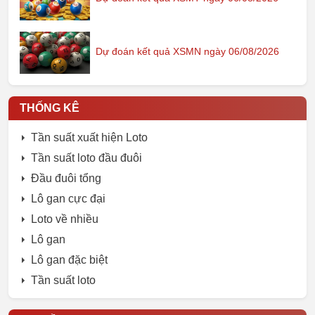
Dự đoán kết quả XSMN ngày 06/08/2026
THỐNG KÊ
Tần suất xuất hiện Loto
Tần suất loto đầu đuôi
Đầu đuôi tổng
Lô gan cực đại
Loto về nhiều
Lô gan
Lô gan đặc biệt
Tần suất loto