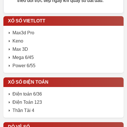
theo dõi trực tiếp ngay khi quay số bắt đầu.
XỔ SỐ VIETLOTT
Max3d Pro
Keno
Max 3D
Mega 6/45
Power 6/55
XỔ SỐ ĐIỆN TOÁN
Điện toán 6/36
Điện Toán 123
Thần Tài 4
DÒ VÉ SỐ