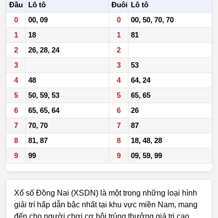
Đầu
Lô tô
Đuôi
Lô tô
0
00, 09
0
00, 50, 70, 70
1
18
1
81
2
26, 28, 24
2
3
3
53
4
48
4
64, 24
5
50, 59, 53
5
65, 65
6
65, 65, 64
6
26
7
70, 70
7
87
8
81, 87
8
18, 48, 28
9
99
9
09, 59, 99
Xổ số Đồng Nai (XSDN) là một trong những loại hình
giải trí hấp dẫn bậc nhất tại khu vực miền Nam, mang
đến cho người chơi cơ hội trúng thưởng giá trị cao.