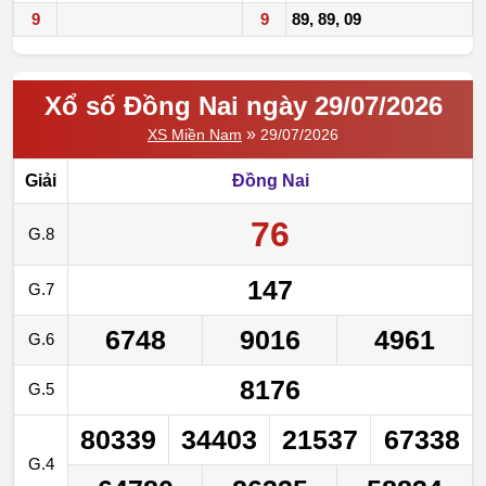
9
9
89, 89, 09
Xổ số Đồng Nai ngày 29/07/2026
»
XS Miền Nam
29/07/2026
Giải
Đồng Nai
76
G.8
147
G.7
6748
9016
4961
G.6
8176
G.5
80339
34403
21537
67338
G.4