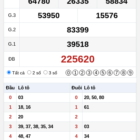
64780
26335
58834
53950
15576
G.3
83399
G.2
39518
G.1
225620
ĐB
0
1
2
3
4
5
6
7
8
9
Tất cả
2 số
3 số
Đầu
Lô tô
Đuôi
Lô tô
0
03
0
20, 50, 80
1
18, 16
1
61
2
20
2
3
39, 37, 38, 35, 34
3
03
4
48, 47
4
34