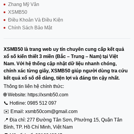
Zhang Mỹ Vân
XSMB50
Điều Khoản Và Điều Kiện
Chính Sách Bảo Mật
XSMB50 là trang web uy tín chuyên cung cấp kết quả
xổ số kiến thiết 3 miền (Bắc – Trung – Nam) tại Việt
Nam. Với hệ thống cập nhật dữ liệu nhanh chóng,
chính xác từng giây, XSMB50 giúp người dùng tra cứu
kết quả xổ số dễ dàng, tiện lợi và đáng tin cậy nhất.
Thông tin liên hệ chính thức:
🌐 Website: https://xsmb50.com
📞 Hotline: 0985 512 097
✉️ Email:
xsmb50com@gmail.com
📍 Địa chỉ: 277 Đường Tân Sơn, Phường 15, Quận Tân
Bình, TP. Hồ Chí Minh, Việt Nam