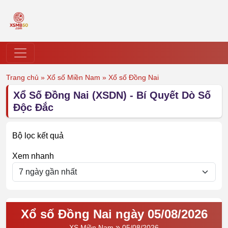
Trang chủ
»
Xổ số Miền Nam
»
Xổ số Đồng Nai
Xổ Số Đồng Nai (XSDN) - Bí Quyết Dò Số
Độc Đắc
Bộ lọc kết quả
Xem nhanh
Xổ số Đồng Nai ngày 05/08/2026
»
XS Miền Nam
05/08/2026