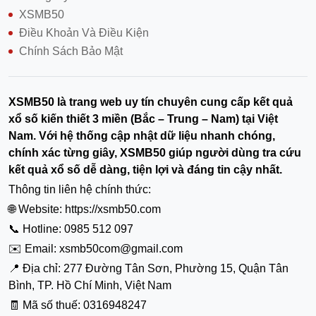
XSMB50
Điều Khoản Và Điều Kiện
Chính Sách Bảo Mật
XSMB50 là trang web uy tín chuyên cung cấp kết quả
xổ số kiến thiết 3 miền (Bắc – Trung – Nam) tại Việt
Nam. Với hệ thống cập nhật dữ liệu nhanh chóng,
chính xác từng giây, XSMB50 giúp người dùng tra cứu
kết quả xổ số dễ dàng, tiện lợi và đáng tin cậy nhất.
Thông tin liên hệ chính thức:
🌐 Website: https://xsmb50.com
📞 Hotline: 0985 512 097
✉️ Email:
xsmb50com@gmail.com
📍 Địa chỉ: 277 Đường Tân Sơn, Phường 15, Quận Tân
Bình, TP. Hồ Chí Minh, Việt Nam
🧾 Mã số thuế: 0316948247