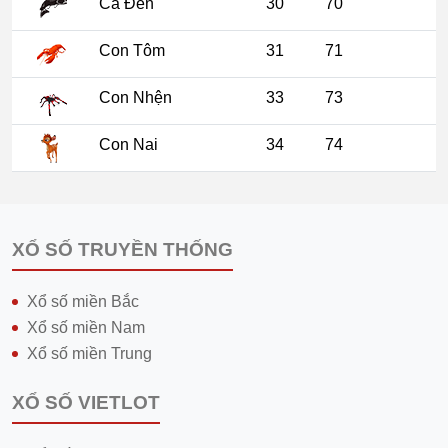
Cá Đen
30
70
Con Tôm
31
71
Con Nhện
33
73
Con Nai
34
74
XỔ SỐ TRUYỀN THỐNG
Xổ số miền Bắc
Xổ số miền Nam
Xổ số miền Trung
XỔ SỐ VIETLOT