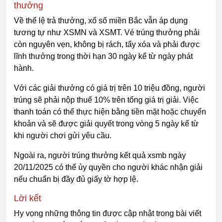
thưởng
Về thể lệ trả thưởng, xổ số miền Bắc vẫn áp dụng
tương tự như XSMN và XSMT. Vé trúng thưởng phải
còn nguyên vẹn, không bị rách, tẩy xóa và phải được
lĩnh thưởng trong thời hạn 30 ngày kể từ ngày phát
hành.
Với các giải thưởng có giá trị trên 10 triệu đồng, người
trúng sẽ phải nộp thuế 10% trên tổng giá trị giải. Việc
thanh toán có thể thực hiện bằng tiền mặt hoặc chuyển
khoản và sẽ được giải quyết trong vòng 5 ngày kể từ
khi người chơi gửi yêu cầu.
Ngoài ra, người trúng thưởng kết quả xsmb ngày
20/11/2025 có thể ủy quyền cho người khác nhận giải
nếu chuẩn bị đầy đủ giấy tờ hợp lệ.
Lời kết
Hy vọng những thông tin được cập nhật trong bài viết