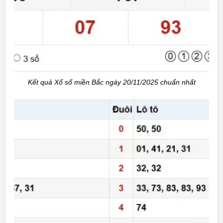
Kết quả Xổ số miền Bắc ngày 20/11/2025 chuẩn nhất