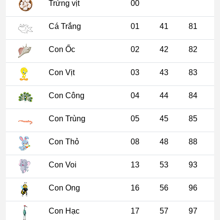
Trứng vịt
00
Cá Trắng
01
41
81
Con Ốc
02
42
82
Con Vịt
03
43
83
Con Công
04
44
84
Con Trùng
05
45
85
Con Thỏ
08
48
88
Con Voi
13
53
93
Con Ong
16
56
96
Con Hạc
17
57
97