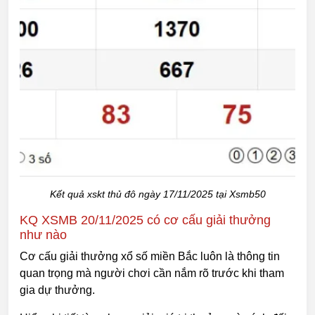
Kết quả xskt thủ đô ngày 17/11/2025 tại Xsmb50
KQ XSMB 20/11/2025 có cơ cấu giải thưởng
như nào
Cơ cấu giải thưởng xổ số miền Bắc luôn là thông tin
quan trọng mà người chơi cần nắm rõ trước khi tham
gia dự thưởng.