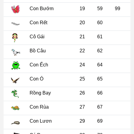
Con Bướm
19
59
99
Con Rết
20
60
Cô Gái
21
61
Bồ Câu
22
62
Con Ếch
24
64
Con Ó
25
65
Rồng Bay
26
66
Con Rùa
27
67
Con Lươn
29
69