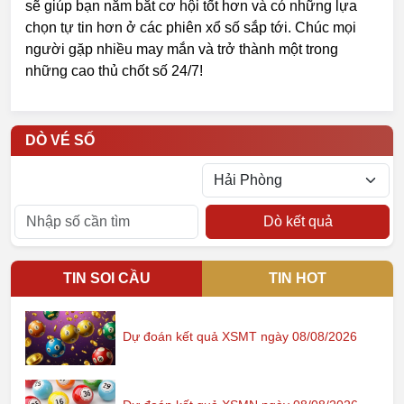
sẽ giúp bạn nắm bắt cơ hội tốt hơn và có những lựa
chọn tự tin hơn ở các phiên xổ số sắp tới. Chúc mọi
người gặp nhiều may mắn và trở thành một trong
những cao thủ chốt số 24/7!
DÒ VÉ SỐ
Dò kết quả
TIN SOI CẦU
TIN HOT
Dự đoán kết quả XSMT ngày 08/08/2026