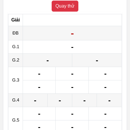
Quay thử
Giải
-
ĐB
-
G.1
-
-
G.2
-
-
-
G.3
-
-
-
-
-
-
-
G.4
-
-
-
G.5
-
-
-