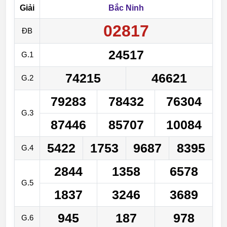
Giải
Bắc Ninh
02817
ĐB
24517
G.1
74215
46621
G.2
79283
78432
76304
G.3
87446
85707
10084
5422
1753
9687
8395
G.4
2844
1358
6578
G.5
1837
3246
3689
945
187
978
G.6