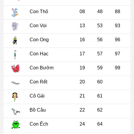
Con Thỏ
08
48
88
Con Voi
13
53
93
Con Ong
16
56
96
Con Hạc
17
57
97
Con Bướm
19
59
99
Con Rết
20
60
Cô Gái
21
61
Bồ Câu
22
62
Con Ếch
24
64