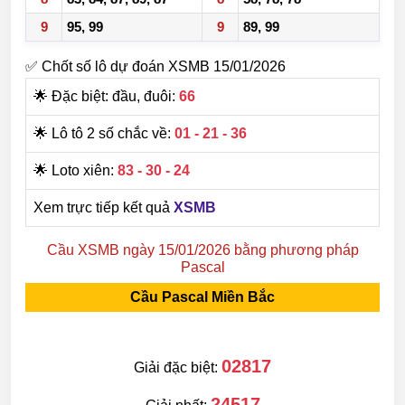
9
95, 99
9
89, 99
✅ Chốt số lô dự đoán XSMB 15/01/2026
🌟 Đặc biệt: đầu, đuôi:
66
🌟 Lô tô 2 số chắc về:
01 - 21 - 36
🌟 Loto xiên:
83 - 30 - 24
Xem trực tiếp kết quả
XSMB
Cầu XSMB ngày 15/01/2026 bằng phương pháp
Pascal
Cầu Pascal Miền Bắc
02817
Giải đặc biệt:
24517