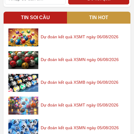
TIN SOI CẦU
TIN HOT
Dự đoán kết quả XSMT ngày 06/08/2026
Dự đoán kết quả XSMN ngày 06/08/2026
Dự đoán kết quả XSMB ngày 06/08/2026
Dự đoán kết quả XSMT ngày 05/08/2026
Dự đoán kết quả XSMN ngày 05/08/2026