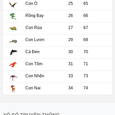
Con Ó
25
65
Rồng Bay
26
66
Con Rùa
27
67
Con Lươn
29
69
Cá Đen
30
70
Con Tôm
31
71
Con Nhện
33
73
Con Nai
34
74
XỔ SỐ TRUYỀN THỐNG