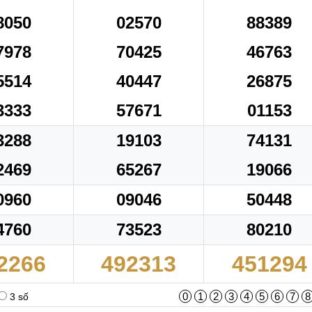
8050
02570
88389
7978
70425
46763
5514
40447
26875
3333
57671
01153
3288
19103
74131
2469
65267
19066
0960
09046
50448
4760
73523
80210
2266
492313
451294
0
1
2
3
4
5
6
7
8
3 số