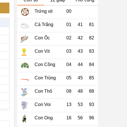
Trứng vịt
00
Cá Trắng
01
41
81
Con Ốc
02
42
82
Con Vịt
03
43
83
Con Công
04
44
84
Con Trùng
05
45
85
Con Thỏ
08
48
88
Con Voi
13
53
93
Con Ong
16
56
96