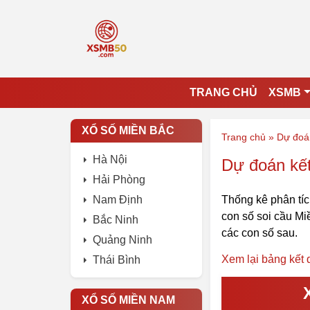
TRANG CHỦ
XSMB
XỔ SỐ MIỀN BẮC
Trang chủ
»
Dự đo
Hà Nội
Dự đoán kế
Hải Phòng
Nam Định
Thống kê phân tíc
con số soi cầu M
Bắc Ninh
các con số sau.
Quảng Ninh
Xem lại bảng kết
Thái Bình
XỔ SỐ MIỀN NAM