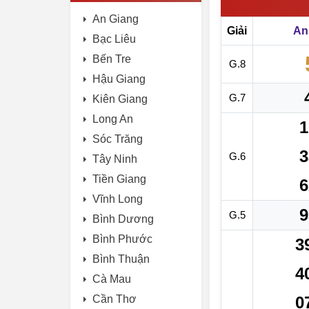
An Giang
Giải
An
Bạc Liêu
Bến Tre
G.8
Hậu Giang
G.7
Kiên Giang
Long An
1
Sóc Trăng
3
G.6
Tây Ninh
Tiền Giang
6
Vĩnh Long
9
G.5
Bình Dương
Bình Phước
3
Bình Thuận
4
Cà Mau
Cần Thơ
0