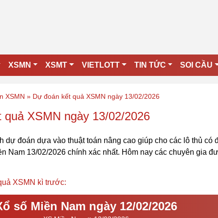
XSMN
XSMT
VIETLOTT
TIN TỨC
SOI CẦU
án XSMN
»
Dự đoán kết quả XSMN ngày 13/02/2026
t quả XSMN ngày 13/02/2026
h dự đoán dựa vào thuật toán nâng cao giúp cho các lô thủ có
iền Nam 13/02/2026 chính xác nhất. Hôm nay các chuyên gia đư
 quả XSMN kì trước:
Xổ số Miền Nam ngày 12/02/2026