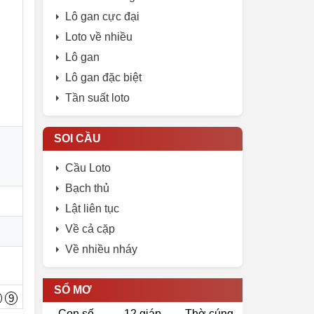
Lô gan cực đại
Loto về nhiều
Lô gan
Lô gan đặc biệt
Tần suất loto
SOI CẦU
Cầu Loto
Bạch thủ
Lật liên tục
Về cả cặp
Về nhiều nháy
SỔ MƠ
9
Con số
12 giáp
Thờ cúng