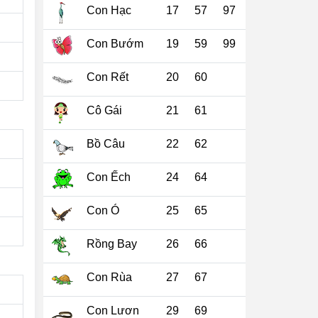
Con Hạc
17
57
97
Con Bướm
19
59
99
Con Rết
20
60
Cô Gái
21
61
Bồ Câu
22
62
Con Ếch
24
64
Con Ó
25
65
Rồng Bay
26
66
Con Rùa
27
67
Con Lươn
29
69