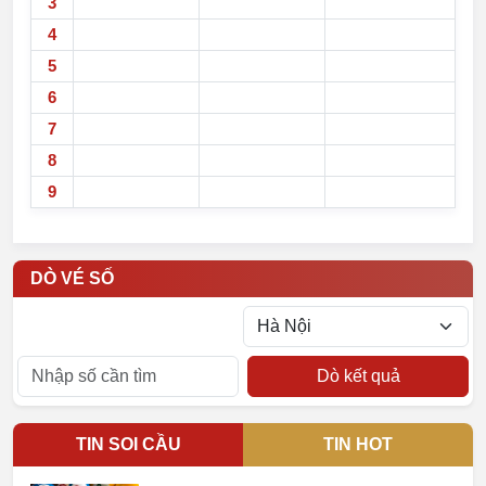
3
4
5
6
7
8
9
DÒ VÉ SỐ
Dò kết quả
TIN SOI CẦU
TIN HOT