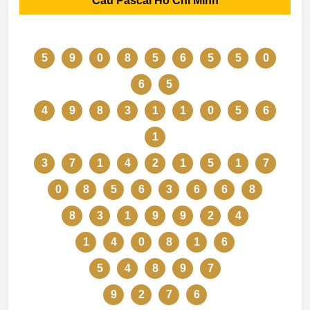
Cầu Pascal Hồ Chí Minh
5
9
0
8
5
6
5
5
0
6
5
4
9
8
3
1
1
0
5
6
1
3
7
1
4
2
1
5
1
7
0
8
5
6
3
6
6
8
8
3
1
9
9
2
4
1
4
0
8
1
6
5
4
8
9
7
9
2
7
6