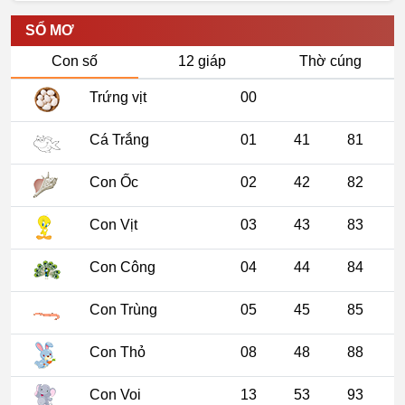
SỔ MƠ
Con số
12 giáp
Thờ cúng
Trứng vịt
00
Cá Trắng
01
41
81
Con Ốc
02
42
82
Con Vịt
03
43
83
Con Công
04
44
84
Con Trùng
05
45
85
Con Thỏ
08
48
88
Con Voi
13
53
93