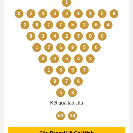
1
0
2
4
3
4
1
1
5
9
2
6
7
7
5
2
6
4
8
3
4
2
7
8
0
1
7
6
9
5
8
8
3
5
4
3
1
8
9
7
9
7
6
6
3
Kết quả tạo cầu
63
36