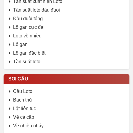
Tần suất xuất hiện Loto
Tần suất loto đầu đuôi
Đầu đuôi tổng
Lô gan cực đại
Loto về nhiều
Lô gan
Lô gan đặc biệt
Tần suất loto
SOI CẦU
Cầu Loto
Bạch thủ
Lật liên tục
Về cả cặp
Về nhiều nháy