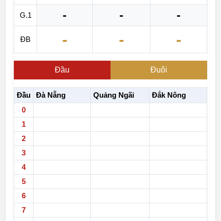
-
-
-
G.1
-
-
-
ĐB
Đầu
Đuôi
Đầu
Đà Nẵng
Quảng Ngãi
Đắk Nông
0
1
2
3
4
5
6
7