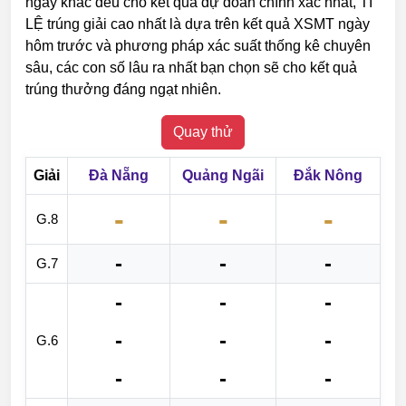
ngày khác đều cho kết quả dự đoán chính xác nhất, TỈ
LỆ trúng giải cao nhất là dựa trên kết quả XSMT ngày
hôm trước và phương pháp xác suất thống kê chuyên
sâu, các con số lâu ra nhất bạn chọn sẽ cho kết quả
trúng thưởng đáng ngạt nhiên.
Quay thử
Giải
Đà Nẵng
Quảng Ngãi
Đắk Nông
-
-
-
G.8
-
-
-
G.7
-
-
-
-
-
-
G.6
-
-
-