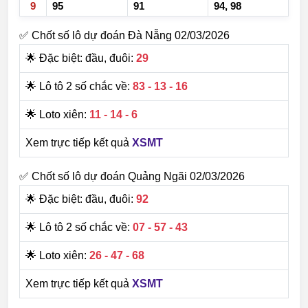
9
95
91
94, 98
✅ Chốt số lô dự đoán Đà Nẵng 02/03/2026
🌟 Đặc biệt: đầu, đuôi:
29
🌟 Lô tô 2 số chắc về:
83 - 13 - 16
🌟 Loto xiên:
11 - 14 - 6
Xem trực tiếp kết quả
XSMT
✅ Chốt số lô dự đoán Quảng Ngãi 02/03/2026
🌟 Đặc biệt: đầu, đuôi:
92
🌟 Lô tô 2 số chắc về:
07 - 57 - 43
🌟 Loto xiên:
26 - 47 - 68
Xem trực tiếp kết quả
XSMT