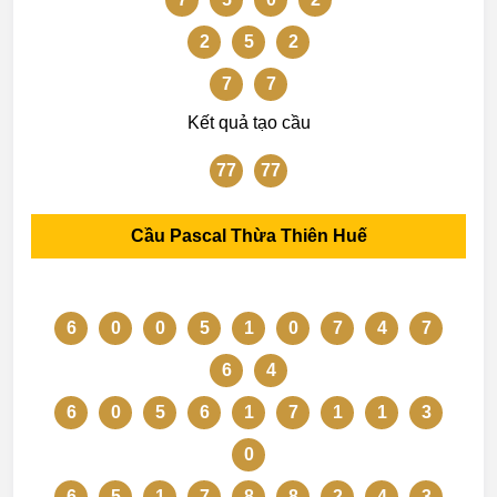
2
5
2
7
7
Kết quả tạo cầu
77
77
Cầu Pascal Thừa Thiên Huế
6
0
0
5
1
0
7
4
7
6
4
6
0
5
6
1
7
1
1
3
0
6
5
1
7
8
8
2
4
3