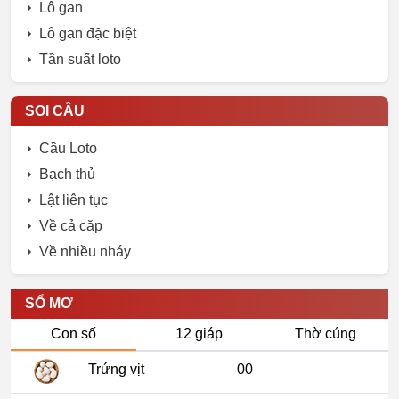
Lô gan
Lô gan đặc biệt
Tần suất loto
SOI CẦU
Cầu Loto
Bạch thủ
Lật liên tục
Về cả cặp
Về nhiều nháy
SỔ MƠ
Con số
12 giáp
Thờ cúng
Trứng vịt
00