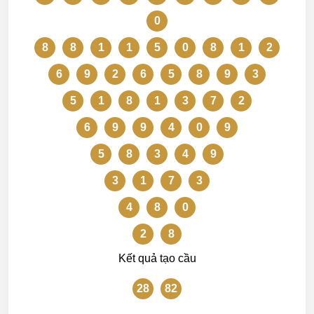
0
8
8
1
1
5
0
8
1
2
6
9
2
6
5
8
9
3
5
1
8
1
3
7
2
6
9
9
4
0
9
5
8
3
4
9
3
1
7
3
4
8
0
2
8
Kết quả tạo cầu
28
82