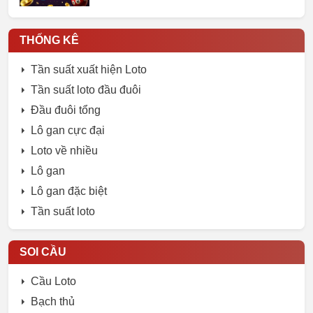
THỐNG KÊ
Tần suất xuất hiện Loto
Tần suất loto đầu đuôi
Đầu đuôi tổng
Lô gan cực đại
Loto về nhiều
Lô gan
Lô gan đặc biệt
Tần suất loto
SOI CẦU
Cầu Loto
Bạch thủ