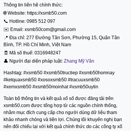
Thông tin liên hệ chính thức:
🌐 Website: https://xsmb50.com
📞 Hotline: 0985 512 097
✉️ Email:
xsmb50com@gmail.com
📍 Địa chỉ: 277 Đường Tân Sơn, Phường 15, Quận Tân
Bình, TP. Hồ Chí Minh, Việt Nam
🧾 Mã số thuế: 0316948247
👤 Người đại diện pháp luật:
Zhang Mỹ Vân
Hashtag: #xsmb50 #xsmb50tructiep #xsmb50homnay
#ketquaxsmb50 #xosoxsmb50 #tracuuxsmb50
#xemxsmb50 #xsmb50moinhat #xsmb50uytin
Toàn bộ thông tin và kết quả xổ số được đăng tải trên
xsmb50.com được tổng hợp từ các nguồn chính thống,
nhằm mục đích cung cấp cho người dùng dữ liệu tham
khảo nhanh chóng và tiện lợi. Chúng tôi khuyến nghị bạn
nên đối chiếu lại với kết quả chính thức do các công ty xổ