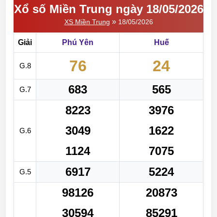
Xổ số Miền Trung ngày 18/05/2026
»
XS Miền Trung
18/05/2026
Giải
Phú Yên
Huế
76
24
G.8
683
565
G.7
8223
3976
3049
1622
G.6
1124
7075
6917
5224
G.5
98126
20873
30594
85291