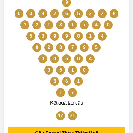
9
0
3
9
2
6
5
2
2
8
3
2
1
8
1
7
4
0
5
3
9
9
8
1
4
8
2
8
7
9
5
0
0
5
6
4
0
5
1
0
5
6
1
1
7
Kết quả tạo cầu
17
71