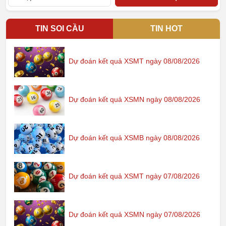
TIN SOI CẦU
TIN HOT
Dự đoán kết quả XSMT ngày 08/08/2026
Dự đoán kết quả XSMN ngày 08/08/2026
Dự đoán kết quả XSMB ngày 08/08/2026
Dự đoán kết quả XSMT ngày 07/08/2026
Dự đoán kết quả XSMN ngày 07/08/2026