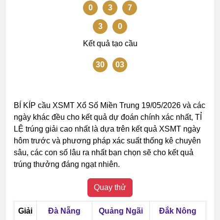
0
3
7
3
0
Kết quả tạo cầu
30
03
BÍ KÍP cầu XSMT Xổ Số Miền Trung 19/05/2026 và các
ngày khác đều cho kết quả dự đoán chính xác nhất, TỈ
LỆ trúng giải cao nhất là dựa trên kết quả XSMT ngày
hôm trước và phương pháp xác suất thống kê chuyên
sâu, các con số lâu ra nhất bạn chọn sẽ cho kết quả
trúng thưởng đáng ngạt nhiên.
Quay thử
Giải
Đà Nẵng
Quảng Ngãi
Đắk Nông