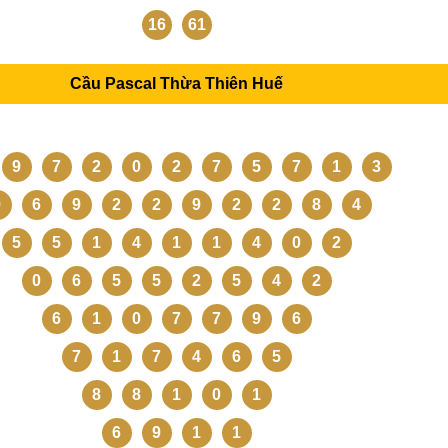
16
61
Cầu Pascal Thừa Thiên Huế
9
7
2
0
2
7
5
7
1
3
9
6
9
2
2
9
2
2
8
4
5
5
1
4
1
1
4
0
2
0
6
5
5
2
5
4
2
6
1
0
7
7
9
6
7
1
7
4
6
5
8
8
1
0
1
6
9
1
1