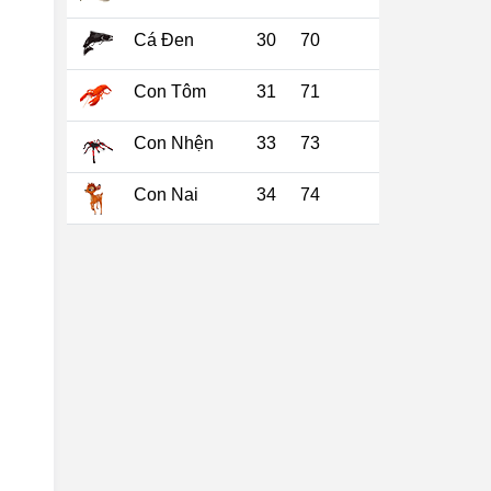
Cá Đen
30
70
Con Tôm
31
71
Con Nhện
33
73
Con Nai
34
74