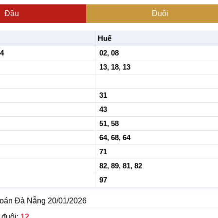
Đầu
Đuôi
Huế
04
02, 08
13, 18, 13
31
43
51, 58
64, 68, 64
71
82, 89, 81, 82
97
đoán Đà Nẵng 20/01/2026
 đuôi:
12