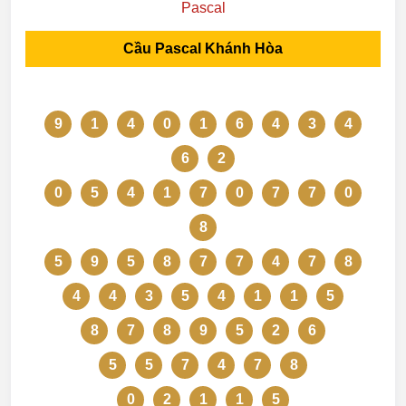
Pascal
Cầu Pascal Khánh Hòa
9
1
4
0
1
6
4
3
4
6
2
0
5
4
1
7
0
7
7
0
8
5
9
5
8
7
7
4
7
8
4
4
3
5
4
1
1
5
8
7
8
9
5
2
6
5
5
7
4
7
8
0
2
1
1
5