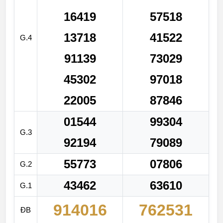
16419
57518
13718
41522
G.4
91139
73029
45302
97018
22005
87846
01544
99304
G.3
92194
79089
55773
07806
G.2
43462
63610
G.1
914016
762531
ĐB