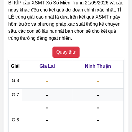
BÍ KÍP cầu XSMT Xổ Số Miền Trung 21/05/2026 và các
ngày khác đều cho kết quả dự đoán chính xác nhất, TỈ
LỆ trúng giải cao nhất là dựa trên kết quả XSMT ngày
hôm trước và phương pháp xác suất thống kê chuyên
sâu, các con số lâu ra nhất bạn chọn sẽ cho kết quả
trúng thưởng đáng ngạt nhiên.
Quay thử
Giải
Gia Lai
Ninh Thuận
-
-
G.8
-
-
G.7
-
-
-
-
G.6