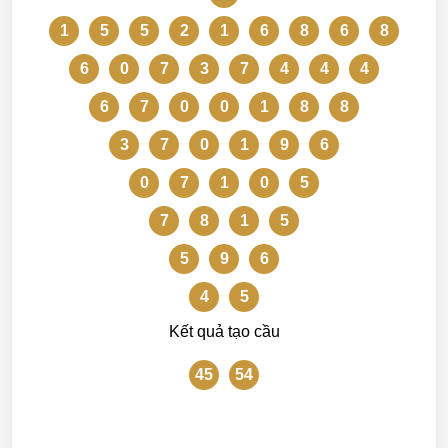
1
5
5
2
1
6
8
6
8
6
0
7
3
7
4
4
4
6
7
0
0
1
8
8
3
7
0
1
9
6
0
7
1
0
5
7
8
1
5
5
9
6
4
5
Kết quả tạo cầu
45
54