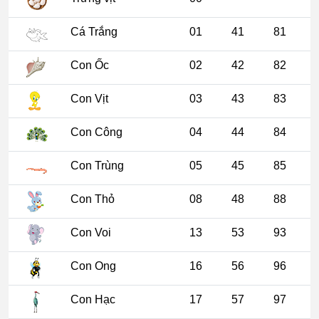
Cá Trắng
01
41
81
Con Ốc
02
42
82
Con Vịt
03
43
83
Con Công
04
44
84
Con Trùng
05
45
85
Con Thỏ
08
48
88
Con Voi
13
53
93
Con Ong
16
56
96
Con Hạc
17
57
97