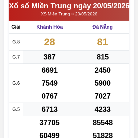
Xổ số Miền Trung ngày 20/05/2026
»
XS Miền Trung
20/05/2026
Giải
Khánh Hòa
Đà Nẵng
28
81
G.8
387
815
G.7
6691
2450
7549
5900
G.6
0767
7027
6713
4233
G.5
37705
85548
60499
51828