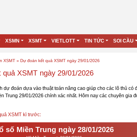
XSMN
XSMT
VIETLOTT
TIN TỨC
SOI CẦU
án XSMT
»
Dự đoán kết quả XSMT ngày 29/01/2026
t quả XSMT ngày 29/01/2026
h dự đoán dựa vào thuật toán nâng cao giúp cho các lô thủ có
ền Trung 29/01/2026 chính xác nhất. Hôm nay các chuyên gia 
quả XSMT kì trước:
ổ số Miền Trung ngày 28/01/2026