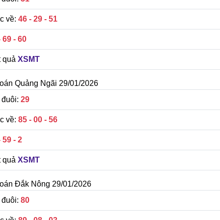
ắc về:
46 - 29 - 51
- 69 - 60
t quả
XSMT
đoán Quảng Ngãi 29/01/2026
 đuôi:
29
ắc về:
85 - 00 - 56
 59 - 2
t quả
XSMT
đoán Đắk Nông 29/01/2026
 đuôi:
80