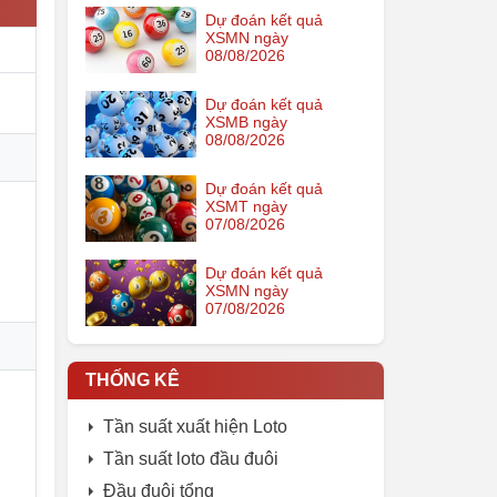
Dự đoán kết quả
XSMN ngày
08/08/2026
Dự đoán kết quả
XSMB ngày
08/08/2026
Dự đoán kết quả
XSMT ngày
07/08/2026
Dự đoán kết quả
XSMN ngày
07/08/2026
THỐNG KÊ
Tần suất xuất hiện Loto
Tần suất loto đầu đuôi
Đầu đuôi tổng