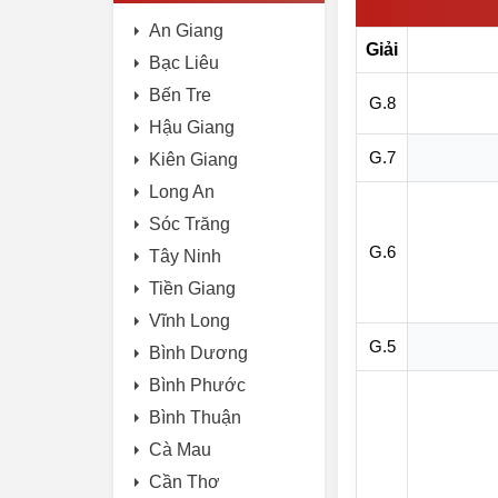
An Giang
Giải
Bạc Liêu
Bến Tre
G.8
Hậu Giang
G.7
Kiên Giang
Long An
Sóc Trăng
G.6
Tây Ninh
Tiền Giang
Vĩnh Long
G.5
Bình Dương
Bình Phước
Bình Thuận
Cà Mau
Cần Thơ