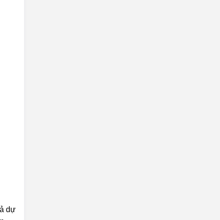
uả dự