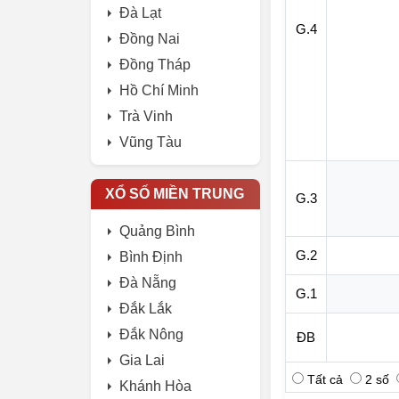
Đà Lạt
G.4
Đồng Nai
Đồng Tháp
Hồ Chí Minh
Trà Vinh
Vũng Tàu
XỔ SỐ MIỀN TRUNG
G.3
Quảng Bình
G.2
Bình Định
Đà Nẵng
G.1
Đắk Lắk
Đắk Nông
ĐB
Gia Lai
Tất cả
2 số
Khánh Hòa