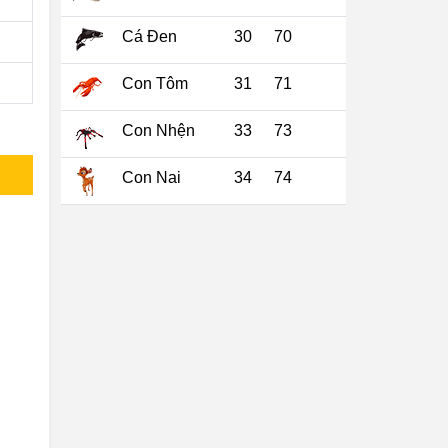
Cá Đen
30
70
Con Tôm
31
71
Con Nhện
33
73
Con Nai
34
74