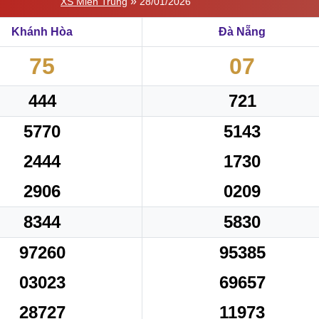
»
XS Miền Trung
28/01/2026
Khánh Hòa
Đà Nẵng
75
07
444
721
5770
5143
2444
1730
2906
0209
8344
5830
97260
95385
03023
69657
28727
11973