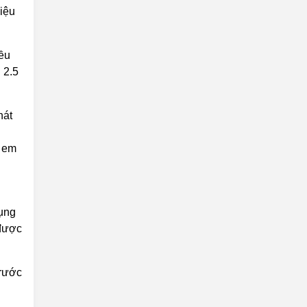
hiệu
đều
 2.5
hát
h em
dụng
 được
trước