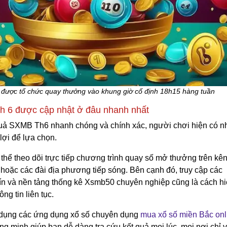
ược tổ chức quay thưởng vào khung giờ cố định 18h15 hàng tuần
h 6 được cập nhật ở đâu nhanh nhất
quả SXMB Th6 nhanh chóng và chính xác, người chơi hiện có n
lợi để lựa chọn.
thể theo dõi trực tiếp chương trình quay số mở thưởng trên kê
hoặc các đài địa phương tiếp sóng. Bên cạnh đó, truy cập các
tín và nền tảng thống kê Xsmb50 chuyên nghiệp cũng là cách h
ng tin liên tục.
ử dụng các ứng dụng xổ số chuyên dụng
mua xổ số miền Bắc onl
ông minh giúp bạn dễ dàng tra cứu kết quả mọi lúc, mọi nơi chỉ 