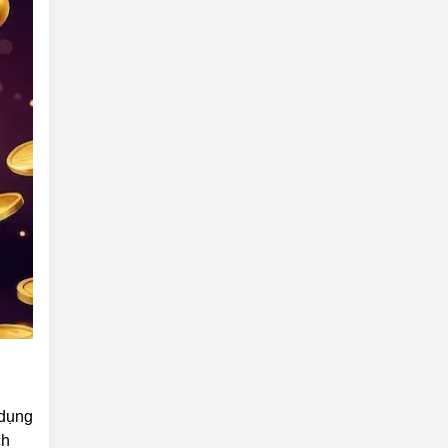
 dụng
ch