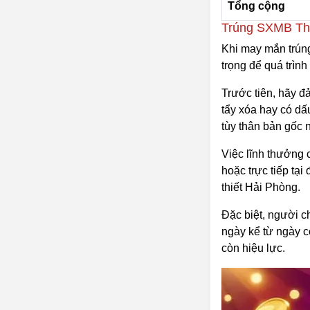
Tổng cộng
Trúng SXMB Th
Khi may mắn trún
trọng để quá trìn
Trước tiên, hãy đ
tẩy xóa hay có dấ
tùy thân bản gốc
Việc lĩnh thưởng c
hoặc trực tiếp tạ
thiết Hải Phòng.
Đặc biệt, người c
ngày kể từ ngày c
còn hiệu lực.