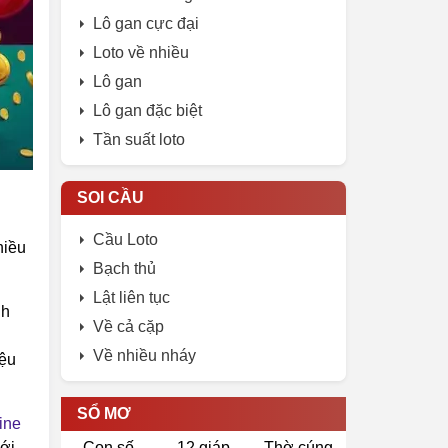
Lô gan cực đại
Loto về nhiều
Lô gan
Lô gan đặc biệt
Tần suất loto
SOI CẦU
Cầu Loto
hiều
Bạch thủ
Lật liên tục
nh
Về cả cặp
Về nhiều nháy
iệu
SỔ MƠ
ine
với
Con số
12 giáp
Thờ cúng