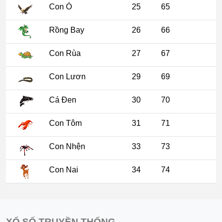
Con Ó
25
65
Rồng Bay
26
66
Con Rùa
27
67
Con Lươn
29
69
Cá Đen
30
70
Con Tôm
31
71
Con Nhện
33
73
Con Nai
34
74
XỔ SỐ TRUYỀN THỐNG