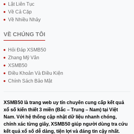
Lật Liên Tục
Về Cả Cặp
Về Nhiều Nhảy
VỀ CHÚNG TÔI
Hỏi Đáp XSMB50
Zhang Mỹ Vân
XSMB50
Điều Khoản Và Điều Kiện
Chính Sách Bảo Mật
XSMB50 là trang web uy tín chuyên cung cấp kết quả
xổ số kiến thiết 3 miền (Bắc – Trung – Nam) tại Việt
Nam. Với hệ thống cập nhật dữ liệu nhanh chóng,
chính xác từng giây, XSMB50 giúp người dùng tra cứu
kết quả xổ số dễ dàng, tiện lợi và đáng tin cậy nhất.