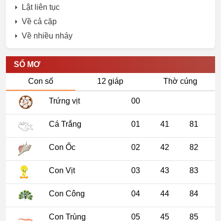
Lật liên tục
Về cả cặp
Về nhiều nháy
SỔ MƠ
Con số
12 giáp
Thờ cúng
Trứng vịt
00
Cá Trắng
01
41
81
Con Ốc
02
42
82
Con Vịt
03
43
83
Con Công
04
44
84
Con Trùng
05
45
85