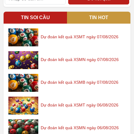
TIN SOI CẦU
TIN HOT
Dự đoán kết quả XSMT ngày 07/08/2026
Dự đoán kết quả XSMN ngày 07/08/2026
Dự đoán kết quả XSMB ngày 07/08/2026
Dự đoán kết quả XSMT ngày 06/08/2026
Dự đoán kết quả XSMN ngày 06/08/2026