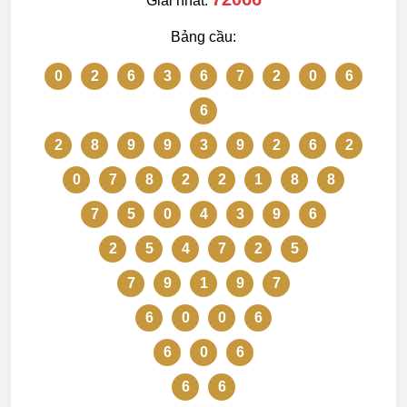
Giải nhất:
Bảng cầu:
0
2
6
3
6
7
2
0
6
6
2
8
9
9
3
9
2
6
2
0
7
8
2
2
1
8
8
7
5
0
4
3
9
6
2
5
4
7
2
5
7
9
1
9
7
6
0
0
6
6
0
6
6
6