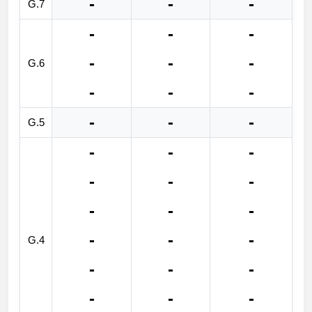
-
-
-
G.7
-
-
-
-
-
-
G.6
-
-
-
-
-
-
G.5
-
-
-
-
-
-
-
-
-
-
-
-
G.4
-
-
-
-
-
-