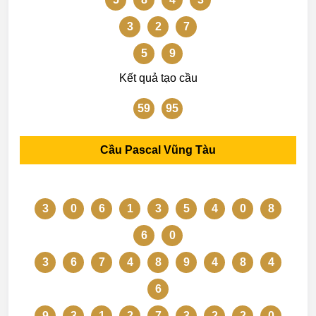
3
2
7
5
9
Kết quả tạo cầu
59
95
Cầu Pascal Vũng Tàu
3
0
6
1
3
5
4
0
8
6
0
3
6
7
4
8
9
4
8
4
6
9
3
1
2
7
3
2
2
0