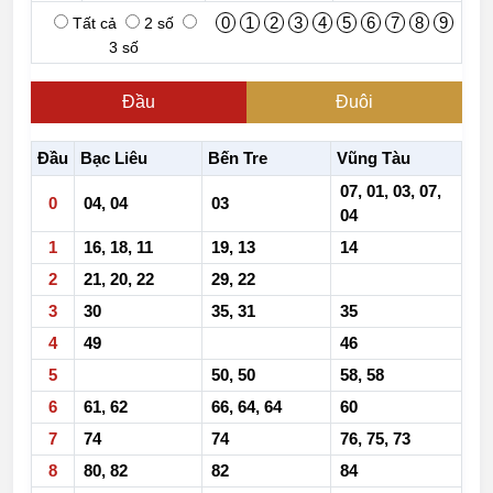
0
1
2
3
4
5
6
7
8
9
Tất cả
2 số
3 số
Đầu
Đuôi
Đầu
Bạc Liêu
Bến Tre
Vũng Tàu
07, 01, 03, 07,
0
04, 04
03
04
1
16, 18, 11
19, 13
14
2
21, 20, 22
29, 22
3
30
35, 31
35
4
49
46
5
50, 50
58, 58
6
61, 62
66, 64, 64
60
7
74
74
76, 75, 73
8
80, 82
82
84