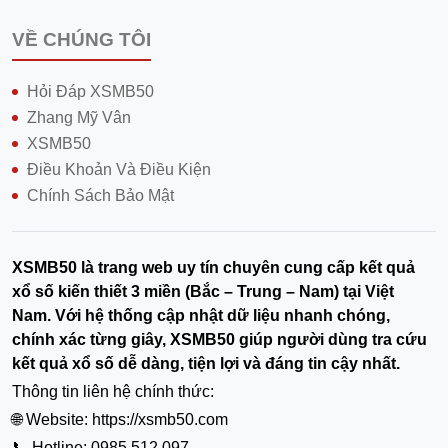
VỀ CHÚNG TÔI
Hỏi Đáp XSMB50
Zhang Mỹ Vân
XSMB50
Điều Khoản Và Điều Kiện
Chính Sách Bảo Mật
XSMB50 là trang web uy tín chuyên cung cấp kết quả
xổ số kiến thiết 3 miền (Bắc – Trung – Nam) tại Việt
Nam. Với hệ thống cập nhật dữ liệu nhanh chóng,
chính xác từng giây, XSMB50 giúp người dùng tra cứu
kết quả xổ số dễ dàng, tiện lợi và đáng tin cậy nhất.
Thông tin liên hệ chính thức:
🌐 Website: https://xsmb50.com
📞 Hotline: 0985 512 097