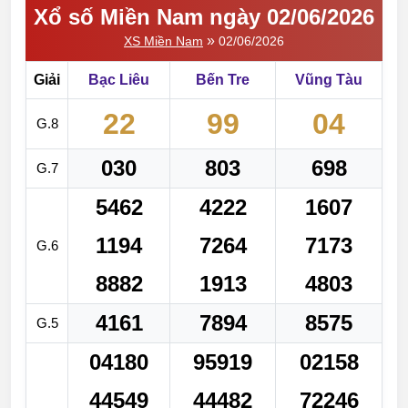
Xổ số Miền Nam ngày 02/06/2026
»
XS Miền Nam
02/06/2026
Giải
Bạc Liêu
Bến Tre
Vũng Tàu
22
99
04
G.8
030
803
698
G.7
5462
4222
1607
1194
7264
7173
G.6
8882
1913
4803
4161
7894
8575
G.5
04180
95919
02158
44549
44482
72246