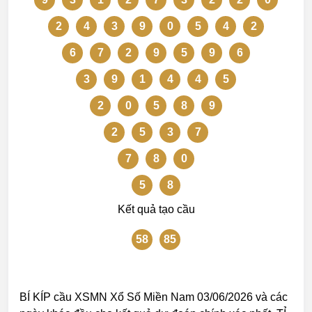
2
4
3
9
0
5
4
2
6
7
2
9
5
9
6
3
9
1
4
4
5
2
0
5
8
9
2
5
3
7
7
8
0
5
8
Kết quả tạo cầu
58
85
BÍ KÍP cầu XSMN Xổ Số Miền Nam 03/06/2026 và các