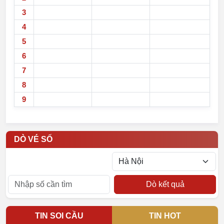
3
4
5
6
7
8
9
DÒ VÉ SỐ
Dò kết quả
TIN SOI CẦU
TIN HOT