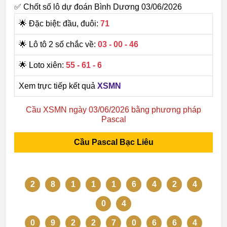
✅ Chốt số lô dự đoán Bình Dương 03/06/2026
🌟 Đặc biệt: đầu, đuôi:
71
🌟 Lô tô 2 số chắc về:
03 - 00 - 46
🌟 Loto xiên:
55 - 61 - 6
Xem trực tiếp kết quả
XSMN
Cầu XSMN ngày 03/06/2026 bằng phương pháp
Pascal
Cầu Pascal Bạc Liêu
2
8
1
1
1
6
4
2
4
0
4
0
9
2
2
7
0
6
6
4