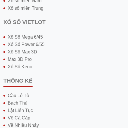
Xổ số miền Nam
Xổ số miền Trung
XỔ SỐ VIETLOT
Xổ Số Mega 6/45
Xổ Số Power 6/55
Xổ Số Max 3D
Max 3D Pro
Xổ Số Keno
THỐNG KÊ
Cầu Lô Tô
Bạch Thủ
Lật Liên Tục
Về Cả Cặp
Về Nhiều Nhảy