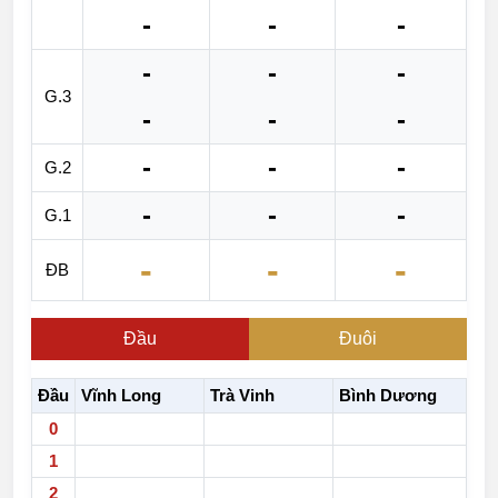
-
-
-
-
-
-
G.3
-
-
-
-
-
-
G.2
-
-
-
G.1
-
-
-
ĐB
Đầu
Đuôi
Đầu
Vĩnh Long
Trà Vinh
Bình Dương
0
1
2